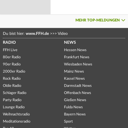
MEHR TOP-MELDUNGEN
Du bist hier:
www.FFH.de
>>>
Video
RADIO
NEWS
FFH Live
Hessen News
80er Radio
Frankfurt News
90er Radio
Wiesbaden News
2000er Radio
Mainz News
Rock Radio
Kassel News
Oldie Radio
Darmstadt News
Schlager Radio
Offenbach News
Party Radio
Gießen News
Lounge Radio
Fulda News
Weihnachtsradio
Bayern News
Meditationsradio
Sport