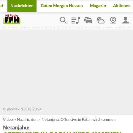
et
Nachrichten
Guten Morgen Hessen
Magazin
Aktionen
Playlist
Staupilot
Wetter
Webcam
Mein
© glomex, 18.02.2024
Video
>
Nachrichten
>
Netanjahu: Offensive in Rafah wird kommen
Netanjahu: