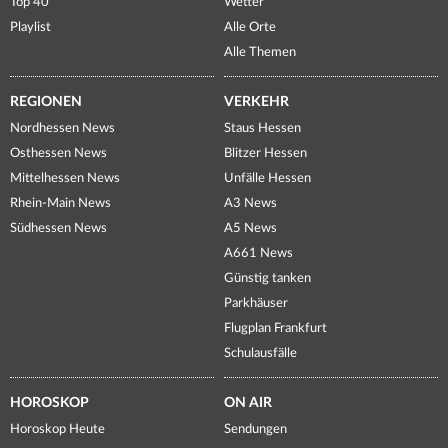
Top 40
Wetter
Playlist
Alle Orte
Alle Themen
REGIONEN
VERKEHR
Nordhessen News
Staus Hessen
Osthessen News
Blitzer Hessen
Mittelhessen News
Unfälle Hessen
Rhein-Main News
A3 News
Südhessen News
A5 News
A661 News
Günstig tanken
Parkhäuser
Flugplan Frankfurt
Schulausfälle
HOROSKOP
ON AIR
Horoskop Heute
Sendungen