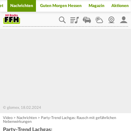
et
Nachrichten
Guten Morgen Hessen
Magazin
Aktionen
Playlist
Staupilot
Wetter
Webcam
Mein
© glomex, 18.02.2024
Video
>
Nachrichten
>
Party-Trend Lachgas: Rausch mit gefährlichen
Nebenwirkungen
Party-Trend Lachgas: