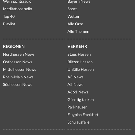
Weihnachtsradio
Bayern News
Meditationsradio
Sport
Top 40
Wetter
Playlist
Alle Orte
Alle Themen
REGIONEN
VERKEHR
Nordhessen News
Staus Hessen
Osthessen News
Blitzer Hessen
Mittelhessen News
Unfälle Hessen
Rhein-Main News
A3 News
Südhessen News
A5 News
A661 News
Günstig tanken
Parkhäuser
Flugplan Frankfurt
Schulausfälle