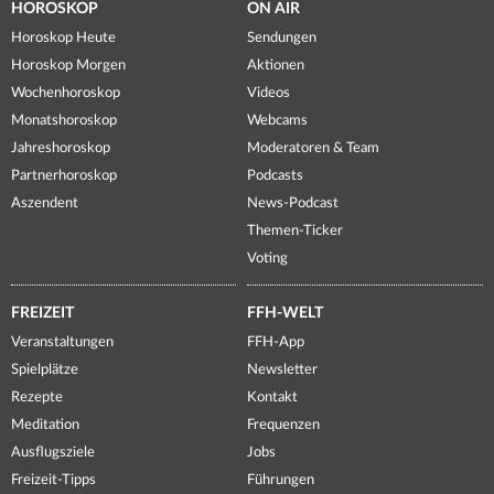
HOROSKOP
ON AIR
Horoskop Heute
Sendungen
Horoskop Morgen
Aktionen
Wochenhoroskop
Videos
Monatshoroskop
Webcams
Jahreshoroskop
Moderatoren & Team
Partnerhoroskop
Podcasts
Aszendent
News-Podcast
Themen-Ticker
Voting
FREIZEIT
FFH-WELT
Veranstaltungen
FFH-App
Spielplätze
Newsletter
Rezepte
Kontakt
Meditation
Frequenzen
Ausflugsziele
Jobs
Freizeit-Tipps
Führungen