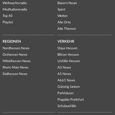
Weihnachtsradio
Bayern News
Meditationsradio
Sport
Top 40
Wetter
Playlist
Alle Orte
Alle Themen
REGIONEN
VERKEHR
Nordhessen News
Staus Hessen
Osthessen News
Blitzer Hessen
Mittelhessen News
Unfälle Hessen
Rhein-Main News
A3 News
Südhessen News
A5 News
A661 News
Günstig tanken
Parkhäuser
Flugplan Frankfurt
Schulausfälle