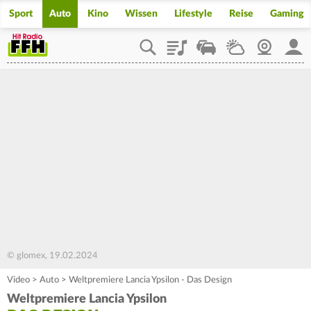
Sport
Auto
Kino
Wissen
Lifestyle
Reise
Gaming
Playlist
Staupilot
Wetter
Webcam
Mein
© glomex, 19.02.2024
Video
>
Auto
>
Weltpremiere Lancia Ypsilon - Das Design
Weltpremiere Lancia Ypsilon