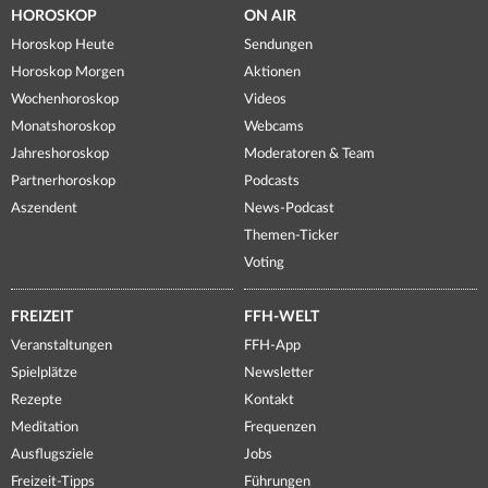
HOROSKOP
ON AIR
Horoskop Heute
Sendungen
Horoskop Morgen
Aktionen
Wochenhoroskop
Videos
Monatshoroskop
Webcams
Jahreshoroskop
Moderatoren & Team
Partnerhoroskop
Podcasts
Aszendent
News-Podcast
Themen-Ticker
Voting
FREIZEIT
FFH-WELT
Veranstaltungen
FFH-App
Spielplätze
Newsletter
Rezepte
Kontakt
Meditation
Frequenzen
Ausflugsziele
Jobs
Freizeit-Tipps
Führungen