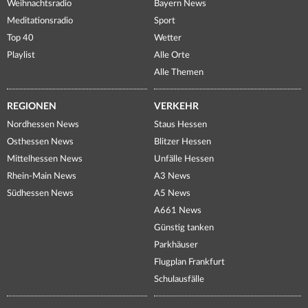
Weihnachtsradio
Bayern News
Meditationsradio
Sport
Top 40
Wetter
Playlist
Alle Orte
Alle Themen
REGIONEN
VERKEHR
Nordhessen News
Staus Hessen
Osthessen News
Blitzer Hessen
Mittelhessen News
Unfälle Hessen
Rhein-Main News
A3 News
Südhessen News
A5 News
A661 News
Günstig tanken
Parkhäuser
Flugplan Frankfurt
Schulausfälle