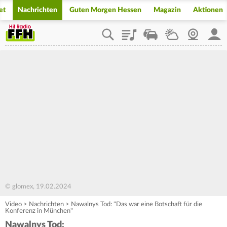
et
Nachrichten
Guten Morgen Hessen
Magazin
Aktionen
Playlist
Staupilot
Wetter
Webcam
Mein
© glomex, 19.02.2024
Video
>
Nachrichten
>
Nawalnys Tod: "Das war eine Botschaft für die
Konferenz in München"
Nawalnys Tod: