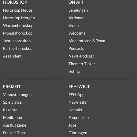
HOROSKOP
ON AIR
Horoskop Heute
Sendungen
Horoskop Morgen
Aktionen
Wochenhoroskop
Videos
Monatshoroskop
Webcams
Jahreshoroskop
Moderatoren & Team
Partnerhoroskop
Podcasts
Aszendent
News-Podcast
Themen-Ticker
Voting
FREIZEIT
FFH-WELT
Veranstaltungen
FFH-App
Spielplätze
Newsletter
Rezepte
Kontakt
Meditation
Frequenzen
Ausflugsziele
Jobs
Freizeit-Tipps
Führungen