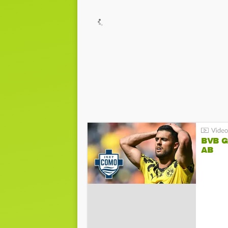
BVB 
AB