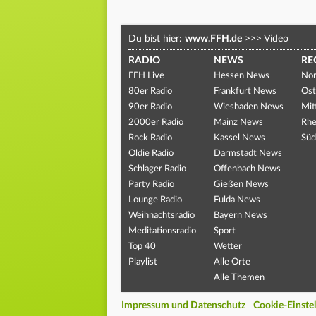
Du bist hier:
www.FFH.de
>>>
Video
RADIO
NEWS
RE
FFH Live
Hessen News
Nor
80er Radio
Frankfurt News
Ost
90er Radio
Wiesbaden News
Mit
2000er Radio
Mainz News
Rhe
Rock Radio
Kassel News
Süd
Oldie Radio
Darmstadt News
Schlager Radio
Offenbach News
Party Radio
Gießen News
Lounge Radio
Fulda News
Weihnachtsradio
Bayern News
Meditationsradio
Sport
Top 40
Wetter
Playlist
Alle Orte
Alle Themen
Impressum und Datenschutz
Cookie-Einste