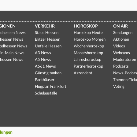
GIONEN
VERKEHR
HOROSKOP
ON AIR
dhessen News
Staus Hessen
Horoskop Heute
Sendungen
hessen News
Blitzer Hessen
Horoskop Morgen
Aktionen
telhessen News
Unfälle Hessen
Wochenhoroskop
Videos
in-Main News
A3 News
Monatshoroskop
Webcams
hessen News
A5 News
Jahreshoroskop
Moderatoren
A661 News
Partnerhoroskop
Podcasts
Günstig tanken
Aszendent
News-Podcas
Parkhäuser
Themen-Tick
Flugplan Frankfurt
Voting
Schulausfälle
llungen