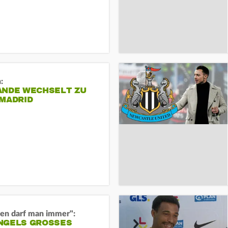
:
ANDE WECHSELT ZU
 MADRID
en darf man immer":
GELS GROSSES O