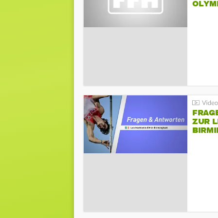
LYMPI
FRAG
ZUR L
BIRM