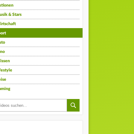
ktionen
sik & Stars
rtschaft
ort
uto
ino
issen
festyle
ise
aming