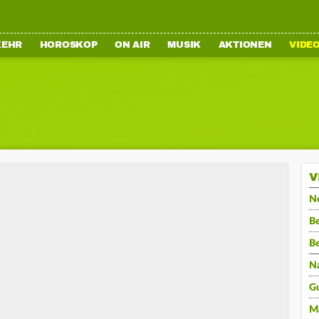
KEHR
HOROSKOP
ON AIR
MUSIK
AKTIONEN
VIDE
V
N
Be
B
N
G
M