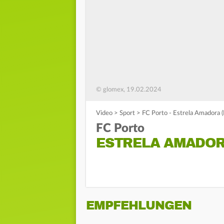
© glomex, 19.02.2024
Video
>
Sport
>
FC Porto - Estrela Amadora (
FC Porto
ESTRELA AMADOR
EMPFEHLUNGEN