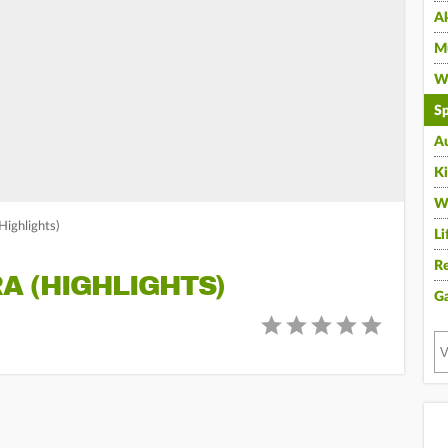
A
Mu
Wi
Sp
A
K
W
Highlights)
Li
Re
A (HIGHLIGHTS)
G