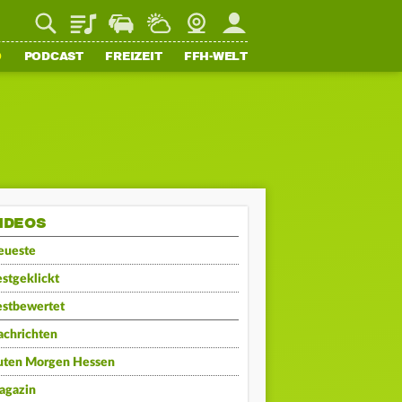
Playlist
Staupilot
Wetter
Webcam
Mein FFH
O
PODCAST
FREIZEIT
FFH-WELT
IDEOS
eueste
stgeklickt
estbewertet
achrichten
uten Morgen Hessen
agazin