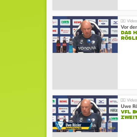
DAS 
RÖSL
VFL 
ZWEI