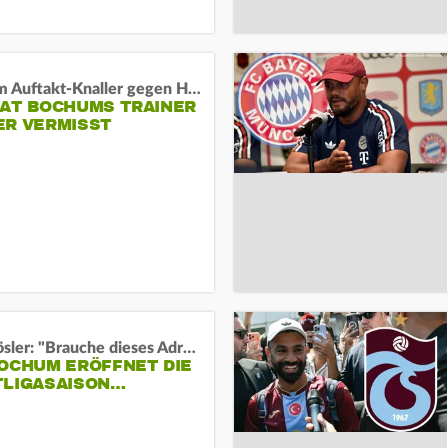
Vor dem Auftakt-Knaller gegen Hertha:
HAT BOCHUMS TRAINER
ER VERMISST
Uwe Rösler: "Brauche dieses Adrenalin"
BOCHUM ERÖFFNET DIE
TLIGASAISON…