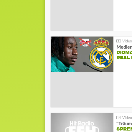
Medien
DIOM
REAL
"Träum
SPREN