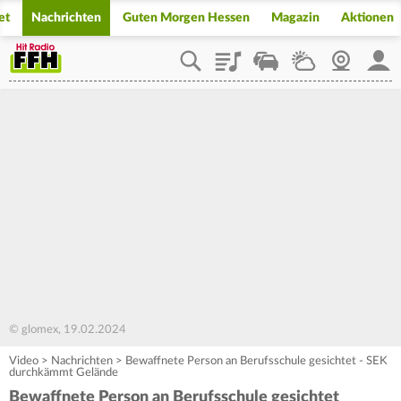
et
Nachrichten
Guten Morgen Hessen
Magazin
Aktionen
Playlist
Staupilot
Wetter
Webcam
Mein
© glomex, 19.02.2024
Video
>
Nachrichten
>
Bewaffnete Person an Berufsschule gesichtet - SEK
durchkämmt Gelände
Bewaffnete Person an Berufsschule gesichtet