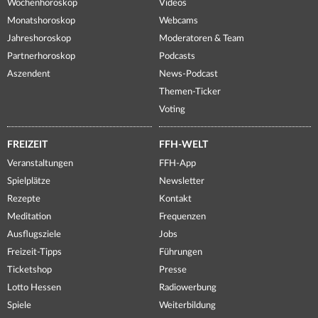
Wochenhoroskop
Videos
Monatshoroskop
Webcams
Jahreshoroskop
Moderatoren & Team
Partnerhoroskop
Podcasts
Aszendent
News-Podcast
Themen-Ticker
Voting
FREIZEIT
FFH-WELT
Veranstaltungen
FFH-App
Spielplätze
Newsletter
Rezepte
Kontakt
Meditation
Frequenzen
Ausflugsziele
Jobs
Freizeit-Tipps
Führungen
Ticketshop
Presse
Lotto Hessen
Radiowerbung
Spiele
Weiterbildung