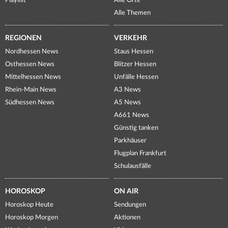
Playlist
Alle Orte
Alle Themen
REGIONEN
VERKEHR
Nordhessen News
Staus Hessen
Osthessen News
Blitzer Hessen
Mittelhessen News
Unfälle Hessen
Rhein-Main News
A3 News
Südhessen News
A5 News
A661 News
Günstig tanken
Parkhäuser
Flugplan Frankfurt
Schulausfälle
HOROSKOP
ON AIR
Horoskop Heute
Sendungen
Horoskop Morgen
Aktionen