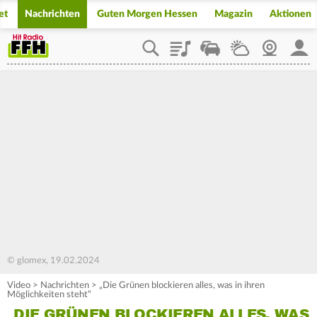
et
Nachrichten
Guten Morgen Hessen
Magazin
Aktionen
Playlist
Staupilot
Wetter
Webcam
Mein
© glomex, 19.02.2024
Video
>
Nachrichten
>
„Die Grünen blockieren alles, was in ihren
Möglichkeiten steht“
„DIE GRÜNEN BLOCKIEREN ALLES, WAS