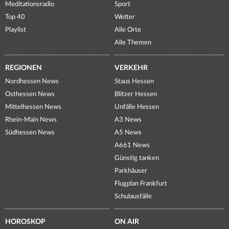
Meditationsradio
Sport
Top 40
Wetter
Playlist
Alle Orte
Alle Themen
REGIONEN
VERKEHR
Nordhessen News
Staus Hessen
Osthessen News
Blitzer Hessen
Mittelhessen News
Unfälle Hessen
Rhein-Main News
A3 News
Südhessen News
A5 News
A661 News
Günstig tanken
Parkhäuser
Flugplan Frankfurt
Schulausfälle
HOROSKOP
ON AIR