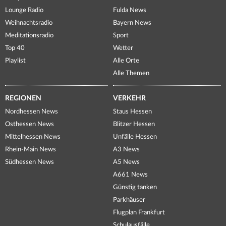
Lounge Radio
Fulda News
Weihnachtsradio
Bayern News
Meditationsradio
Sport
Top 40
Wetter
Playlist
Alle Orte
Alle Themen
REGIONEN
VERKEHR
Nordhessen News
Staus Hessen
Osthessen News
Blitzer Hessen
Mittelhessen News
Unfälle Hessen
Rhein-Main News
A3 News
Südhessen News
A5 News
A661 News
Günstig tanken
Parkhäuser
Flugplan Frankfurt
Schulausfälle