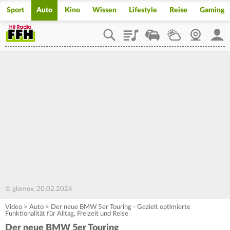
Sport
Auto
Kino
Wissen
Lifestyle
Reise
Gaming
Playlist
Staupilot
Wetter
Webcam
Mein
© glomex, 20.02.2024
Video
>
Auto
>
Der neue BMW 5er Touring - Gezielt optimierte
Funktionalität für Alltag, Freizeit und Reise
Der neue BMW 5er Touring