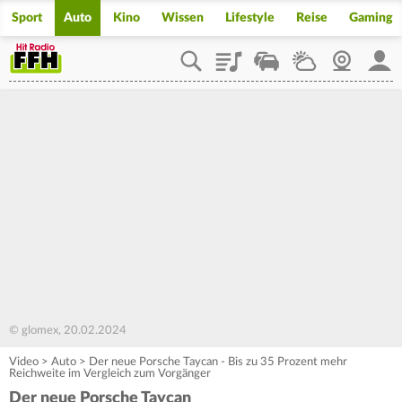
Sport
Auto
Kino
Wissen
Lifestyle
Reise
Gaming
Playlist
Staupilot
Wetter
Webcam
Mein
© glomex, 20.02.2024
Video
>
Auto
>
Der neue Porsche Taycan - Bis zu 35 Prozent mehr
Reichweite im Vergleich zum Vorgänger
Der neue Porsche Taycan