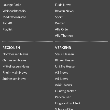
Lounge Radio
Fulda News
Weihnachtsradio
Bayern News
Meditationsradio
Sport
Top 40
Wetter
Playlist
Alle Orte
Alle Themen
REGIONEN
VERKEHR
Nordhessen News
Staus Hessen
Osthessen News
Blitzer Hessen
Mittelhessen News
Unfälle Hessen
Rhein-Main News
A3 News
Südhessen News
A5 News
A661 News
Günstig tanken
Parkhäuser
Flugplan Frankfurt
Schulausfälle