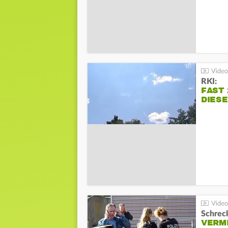
RKI:
FAST 
DIES
Schreck
VERM