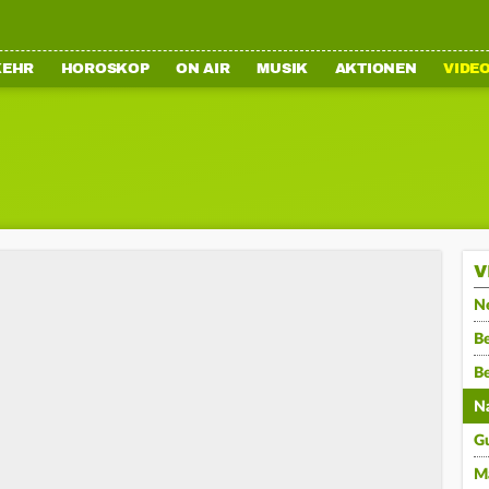
KEHR
HOROSKOP
ON AIR
MUSIK
AKTIONEN
VIDE
V
N
Be
B
N
G
M