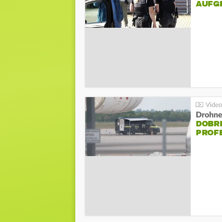
AUFG
Drohnen
DOBR
PROF