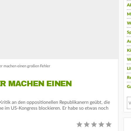
A
Mu
Wi
Sp
A
K
W
er machen einen großen Fehler
Li
Re
ER MACHEN EINEN
G
ritik an den oppositionellen Republikanern geübt, die
ne im US-Kongress blockieren. Er habe so etwas noch