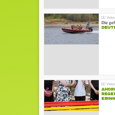
Die gef
DEUT
AHOR
REGE
ERIN
BEIM 