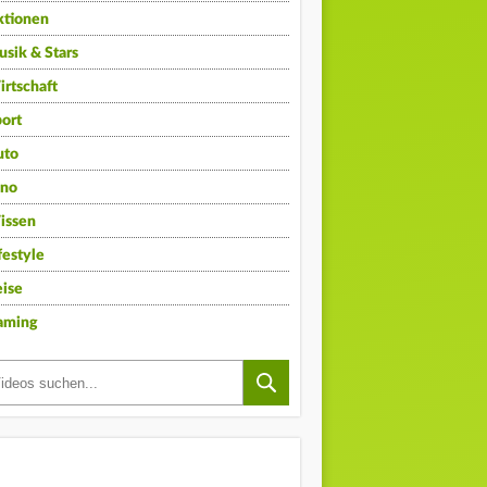
ktionen
sik & Stars
rtschaft
ort
uto
ino
issen
festyle
ise
aming