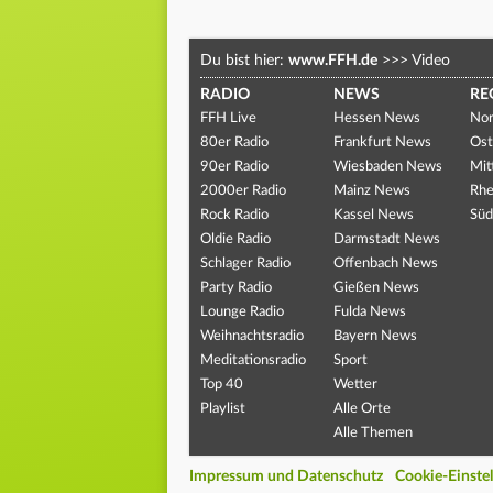
Du bist hier:
www.FFH.de
>>>
Video
RADIO
NEWS
RE
FFH Live
Hessen News
Nor
80er Radio
Frankfurt News
Ost
90er Radio
Wiesbaden News
Mit
2000er Radio
Mainz News
Rhe
Rock Radio
Kassel News
Süd
Oldie Radio
Darmstadt News
Schlager Radio
Offenbach News
Party Radio
Gießen News
Lounge Radio
Fulda News
Weihnachtsradio
Bayern News
Meditationsradio
Sport
Top 40
Wetter
Playlist
Alle Orte
Alle Themen
Impressum und Datenschutz
Cookie-Einste