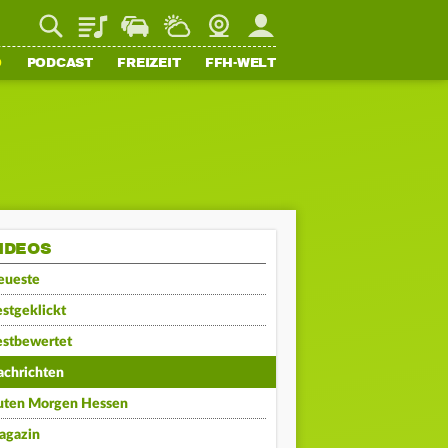
Playlist
Staupilot
Wetter
Webcam
Mein FFH
O
PODCAST
FREIZEIT
FFH-WELT
IDEOS
eueste
stgeklickt
estbewertet
achrichten
uten Morgen Hessen
agazin