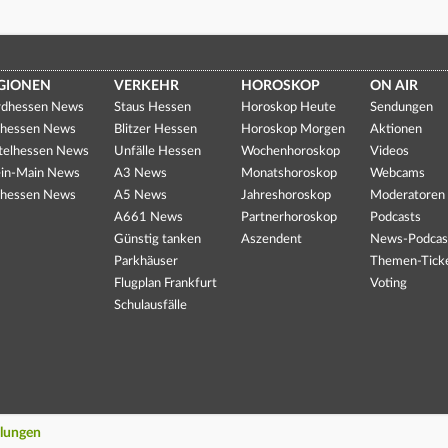
GIONEN
VERKEHR
HOROSKOP
ON AIR
dhessen News
Staus Hessen
Horoskop Heute
Sendungen
hessen News
Blitzer Hessen
Horoskop Morgen
Aktionen
telhessen News
Unfälle Hessen
Wochenhoroskop
Videos
in-Main News
A3 News
Monatshoroskop
Webcams
hessen News
A5 News
Jahreshoroskop
Moderatoren
A661 News
Partnerhoroskop
Podcasts
Günstig tanken
Aszendent
News-Podcas
Parkhäuser
Themen-Tick
Flugplan Frankfurt
Voting
Schulausfälle
llungen