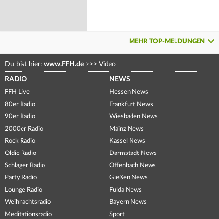
MEHR TOP-MELDUNGEN
Du bist hier:
www.FFH.de
>>>
Video
RADIO
NEWS
FFH Live
Hessen News
80er Radio
Frankfurt News
90er Radio
Wiesbaden News
2000er Radio
Mainz News
Rock Radio
Kassel News
Oldie Radio
Darmstadt News
Schlager Radio
Offenbach News
Party Radio
Gießen News
Lounge Radio
Fulda News
Weihnachtsradio
Bayern News
Meditationsradio
Sport