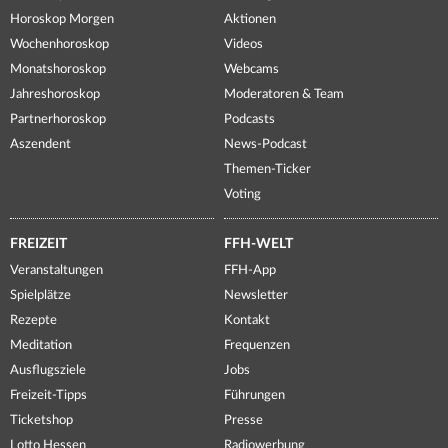
Horoskop Morgen
Aktionen
Wochenhoroskop
Videos
Monatshoroskop
Webcams
Jahreshoroskop
Moderatoren & Team
Partnerhoroskop
Podcasts
Aszendent
News-Podcast
Themen-Ticker
Voting
FREIZEIT
FFH-WELT
Veranstaltungen
FFH-App
Spielplätze
Newsletter
Rezepte
Kontakt
Meditation
Frequenzen
Ausflugsziele
Jobs
Freizeit-Tipps
Führungen
Ticketshop
Presse
Lotto Hessen
Radiowerbung