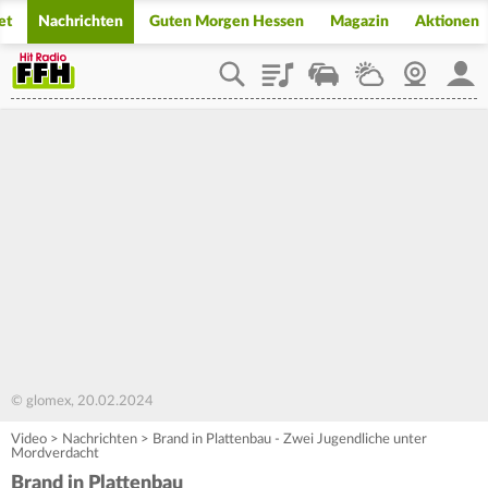
et
Nachrichten
Guten Morgen Hessen
Magazin
Aktionen
Playlist
Staupilot
Wetter
Webcam
Mein
© glomex, 20.02.2024
Video
>
Nachrichten
>
Brand in Plattenbau - Zwei Jugendliche unter
Mordverdacht
Brand in Plattenbau