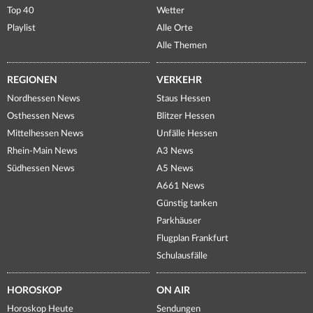
Top 40
Wetter
Playlist
Alle Orte
Alle Themen
REGIONEN
VERKEHR
Nordhessen News
Staus Hessen
Osthessen News
Blitzer Hessen
Mittelhessen News
Unfälle Hessen
Rhein-Main News
A3 News
Südhessen News
A5 News
A661 News
Günstig tanken
Parkhäuser
Flugplan Frankfurt
Schulausfälle
HOROSKOP
ON AIR
Horoskop Heute
Sendungen