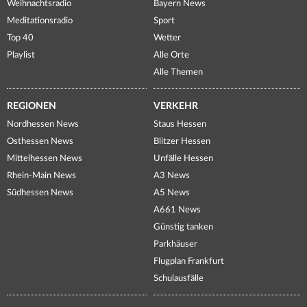
Weihnachtsradio
Bayern News
Meditationsradio
Sport
Top 40
Wetter
Playlist
Alle Orte
Alle Themen
REGIONEN
VERKEHR
Nordhessen News
Staus Hessen
Osthessen News
Blitzer Hessen
Mittelhessen News
Unfälle Hessen
Rhein-Main News
A3 News
Südhessen News
A5 News
A661 News
Günstig tanken
Parkhäuser
Flugplan Frankfurt
Schulausfälle