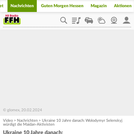
et
Nachrichten
Guten Morgen Hessen
Magazin
Aktionen
Playlist
Staupilot
Wetter
Webcam
Mein
© glomex, 20.02.2024
Video
>
Nachrichten
>
Ukraine 10 Jahre danach: Wolodymyr Selenskyj
würdigt die Maidan-Aktivisten
Ukraine 10 Jahre danach: