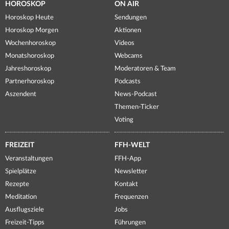
HOROSKOP
ON AIR
Horoskop Heute
Sendungen
Horoskop Morgen
Aktionen
Wochenhoroskop
Videos
Monatshoroskop
Webcams
Jahreshoroskop
Moderatoren & Team
Partnerhoroskop
Podcasts
Aszendent
News-Podcast
Themen-Ticker
Voting
FREIZEIT
FFH-WELT
Veranstaltungen
FFH-App
Spielplätze
Newsletter
Rezepte
Kontakt
Meditation
Frequenzen
Ausflugsziele
Jobs
Freizeit-Tipps
Führungen