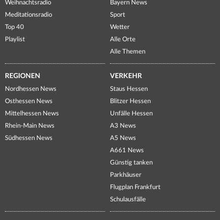
Weihnachtsradio
Bayern News
Meditationsradio
Sport
Top 40
Wetter
Playlist
Alle Orte
Alle Themen
REGIONEN
VERKEHR
Nordhessen News
Staus Hessen
Osthessen News
Blitzer Hessen
Mittelhessen News
Unfälle Hessen
Rhein-Main News
A3 News
Südhessen News
A5 News
A661 News
Günstig tanken
Parkhäuser
Flugplan Frankfurt
Schulausfälle