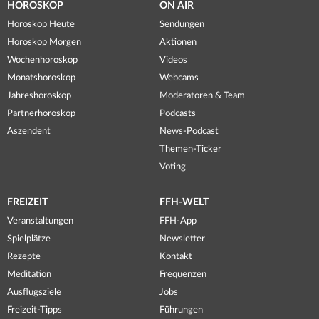
HOROSKOP
ON AIR
Horoskop Heute
Sendungen
Horoskop Morgen
Aktionen
Wochenhoroskop
Videos
Monatshoroskop
Webcams
Jahreshoroskop
Moderatoren & Team
Partnerhoroskop
Podcasts
Aszendent
News-Podcast
Themen-Ticker
Voting
FREIZEIT
FFH-WELT
Veranstaltungen
FFH-App
Spielplätze
Newsletter
Rezepte
Kontakt
Meditation
Frequenzen
Ausflugsziele
Jobs
Freizeit-Tipps
Führungen