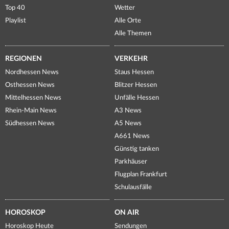
Top 40
Wetter
Playlist
Alle Orte
Alle Themen
REGIONEN
VERKEHR
Nordhessen News
Staus Hessen
Osthessen News
Blitzer Hessen
Mittelhessen News
Unfälle Hessen
Rhein-Main News
A3 News
Südhessen News
A5 News
A661 News
Günstig tanken
Parkhäuser
Flugplan Frankfurt
Schulausfälle
HOROSKOP
ON AIR
Horoskop Heute
Sendungen