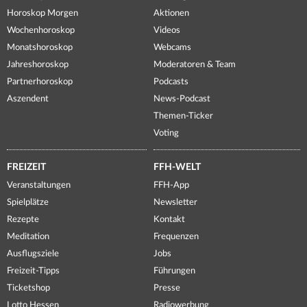
Horoskop Morgen
Aktionen
Wochenhoroskop
Videos
Monatshoroskop
Webcams
Jahreshoroskop
Moderatoren & Team
Partnerhoroskop
Podcasts
Aszendent
News-Podcast
Themen-Ticker
Voting
FREIZEIT
FFH-WELT
Veranstaltungen
FFH-App
Spielplätze
Newsletter
Rezepte
Kontakt
Meditation
Frequenzen
Ausflugsziele
Jobs
Freizeit-Tipps
Führungen
Ticketshop
Presse
Lotto Hessen
Radiowerbung