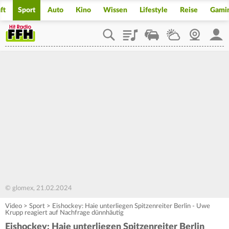
ft
Sport
Auto
Kino
Wissen
Lifestyle
Reise
Gami
Playlist
Staupilot
Wetter
Webcam
Mein
© glomex, 21.02.2024
Video
>
Sport
>
Eishockey: Haie unterliegen Spitzenreiter Berlin - Uwe
Krupp reagiert auf Nachfrage dünnhäutig
Eishockey: Haie unterliegen Spitzenreiter Berlin