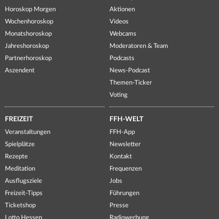
Horoskop Morgen
Aktionen
Wochenhoroskop
Videos
Monatshoroskop
Webcams
Jahreshoroskop
Moderatoren & Team
Partnerhoroskop
Podcasts
Aszendent
News-Podcast
Themen-Ticker
Voting
FREIZEIT
FFH-WELT
Veranstaltungen
FFH-App
Spielplätze
Newsletter
Rezepte
Kontakt
Meditation
Frequenzen
Ausflugsziele
Jobs
Freizeit-Tipps
Führungen
Ticketshop
Presse
Lotto Hessen
Radiowerbung