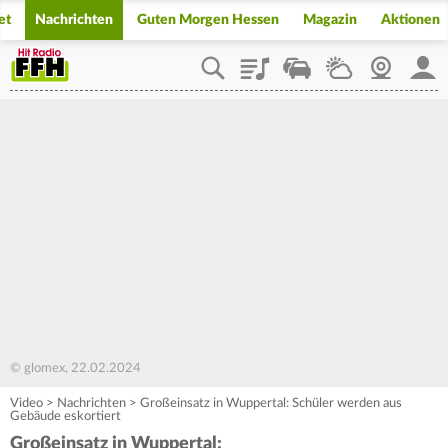
et
Nachrichten
Guten Morgen Hessen
Magazin
Aktionen
Playlist
Staupilot
Wetter
Webcam
Mein
© glomex, 22.02.2024
Video
>
Nachrichten
>
Großeinsatz in Wuppertal: Schüler werden aus
Gebäude eskortiert
Großeinsatz in Wuppertal: