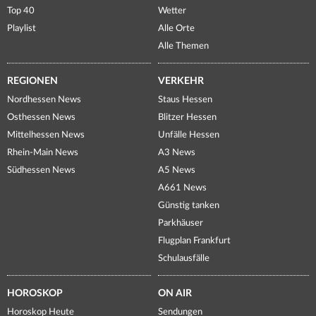
Top 40
Wetter
Playlist
Alle Orte
Alle Themen
REGIONEN
VERKEHR
Nordhessen News
Staus Hessen
Osthessen News
Blitzer Hessen
Mittelhessen News
Unfälle Hessen
Rhein-Main News
A3 News
Südhessen News
A5 News
A661 News
Günstig tanken
Parkhäuser
Flugplan Frankfurt
Schulausfälle
HOROSKOP
ON AIR
Horoskop Heute
Sendungen