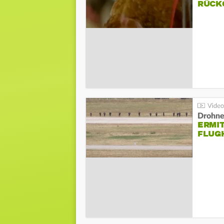
ÜCKG
Drohnen
ERMI
FLUG