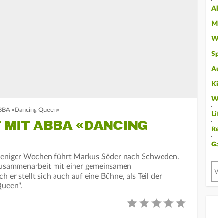
A
Mu
Wi
Sp
A
K
W
ABBA «Dancing Queen»
Li
 MIT ABBA «DANCING
Re
G
 weniger Wochen führt Markus Söder nach Schweden.
usammenarbeit mit einer gemeinsamen
 er stellt sich auch auf eine Bühne, als Teil der
Queen".