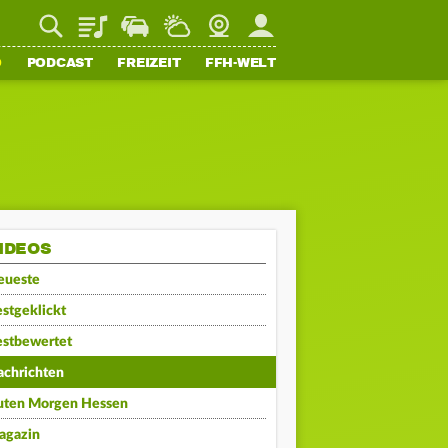
Playlist
Staupilot
Wetter
Webcam
Mein FFH
O
PODCAST
FREIZEIT
FFH-WELT
IDEOS
eueste
stgeklickt
estbewertet
achrichten
uten Morgen Hessen
agazin