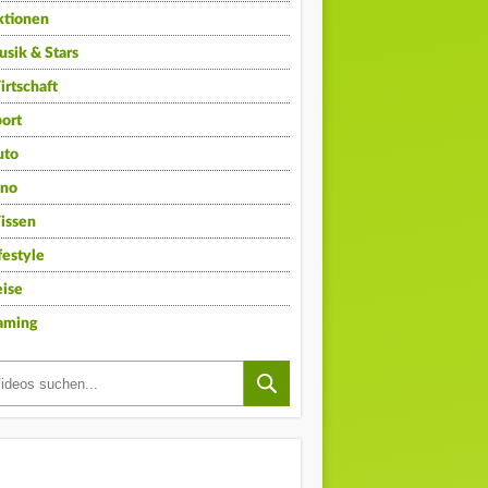
ktionen
sik & Stars
rtschaft
ort
uto
ino
issen
festyle
ise
aming