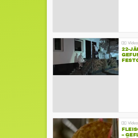
22-JÄ
GEFU
FEST
FLEI
– GEF