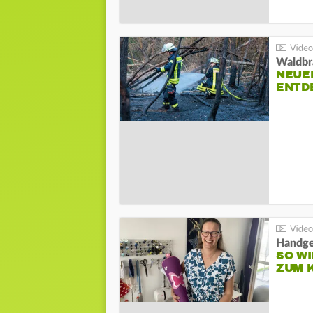
Waldbr
NEUE
ENTD
Handge
SO WI
ZUM 