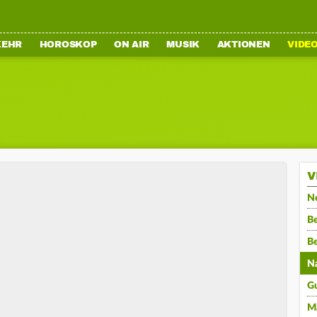
KEHR
HOROSKOP
ON AIR
MUSIK
AKTIONEN
VIDE
V
N
Be
B
N
G
M