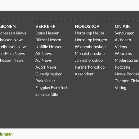
GIONEN
VERKEHR
HOROSKOP
ON AIR
dhessen News
Staus Hessen
Horoskop Heute
Sendungen
hessen News
Blitzer Hessen
Horoskop Morgen
Aktionen
telhessen News
Unfälle Hessen
Wochenhoroskop
Videos
in-Main News
A3 News
Monatshoroskop
Webcams
hessen News
A5 News
Jahreshoroskop
Moderatoren
A661 News
Partnerhoroskop
Podcasts
Günstig tanken
Aszendent
News-Podcas
Parkhäuser
Themen-Tick
Flugplan Frankfurt
Voting
Schulausfälle
llungen