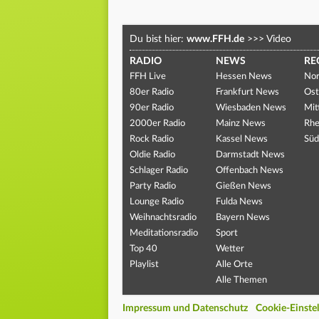
Du bist hier:
www.FFH.de
>>>
Video
RADIO
NEWS
RE
FFH Live
Hessen News
Nor
80er Radio
Frankfurt News
Ost
90er Radio
Wiesbaden News
Mit
2000er Radio
Mainz News
Rhe
Rock Radio
Kassel News
Süd
Oldie Radio
Darmstadt News
Schlager Radio
Offenbach News
Party Radio
Gießen News
Lounge Radio
Fulda News
Weihnachtsradio
Bayern News
Meditationsradio
Sport
Top 40
Wetter
Playlist
Alle Orte
Alle Themen
Impressum und Datenschutz
Cookie-Einste