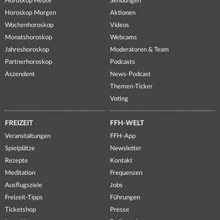
Horoskop Heute
Sendungen
Horoskop Morgen
Aktionen
Wochenhoroskop
Videos
Monatshoroskop
Webcams
Jahreshoroskop
Moderatoren & Team
Partnerhoroskop
Podcasts
Aszendent
News-Podcast
Themen-Ticker
Voting
FREIZEIT
FFH-WELT
Veranstaltungen
FFH-App
Spielplätze
Newsletter
Rezepte
Kontakt
Meditation
Frequenzen
Ausflugsziele
Jobs
Freizeit-Tipps
Führungen
Ticketshop
Presse