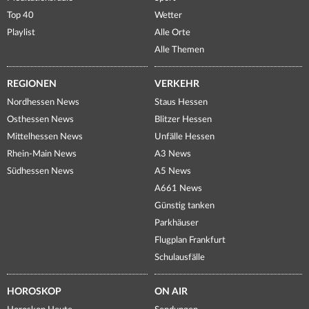
Top 40
Wetter
Playlist
Alle Orte
Alle Themen
REGIONEN
VERKEHR
Nordhessen News
Staus Hessen
Osthessen News
Blitzer Hessen
Mittelhessen News
Unfälle Hessen
Rhein-Main News
A3 News
Südhessen News
A5 News
A661 News
Günstig tanken
Parkhäuser
Flugplan Frankfurt
Schulausfälle
HOROSKOP
ON AIR