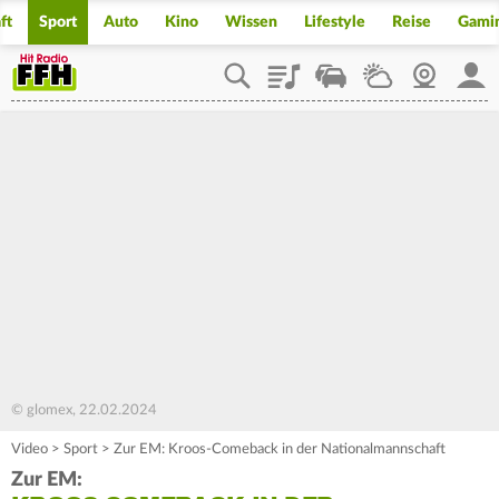
ft
Sport
Auto
Kino
Wissen
Lifestyle
Reise
Gami
Playlist
Staupilot
Wetter
Webcam
Mein
© glomex, 22.02.2024
Video
>
Sport
>
Zur EM: Kroos-Comeback in der Nationalmannschaft
Zur EM: