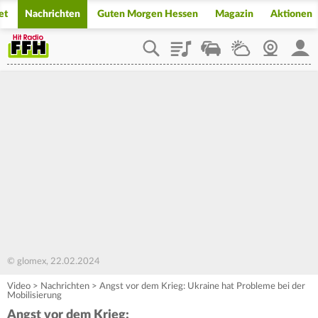
et
Nachrichten
Guten Morgen Hessen
Magazin
Aktionen
Playlist
Staupilot
Wetter
Webcam
Mein
© glomex, 22.02.2024
Video
>
Nachrichten
>
Angst vor dem Krieg: Ukraine hat Probleme bei der
Mobilisierung
Angst vor dem Krieg: