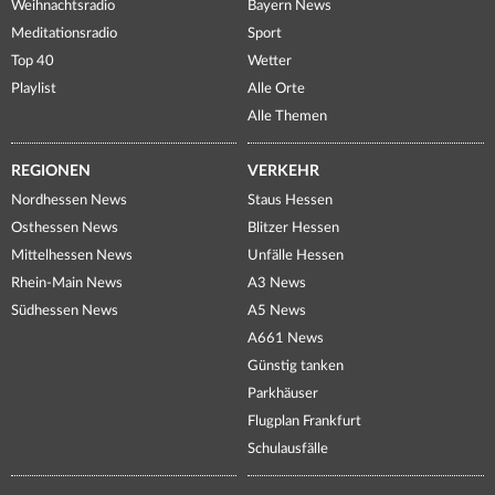
Weihnachtsradio
Bayern News
Meditationsradio
Sport
Top 40
Wetter
Playlist
Alle Orte
Alle Themen
REGIONEN
VERKEHR
Nordhessen News
Staus Hessen
Osthessen News
Blitzer Hessen
Mittelhessen News
Unfälle Hessen
Rhein-Main News
A3 News
Südhessen News
A5 News
A661 News
Günstig tanken
Parkhäuser
Flugplan Frankfurt
Schulausfälle