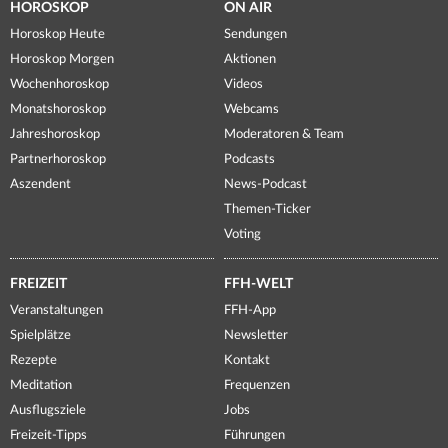
HOROSKOP
ON AIR
Horoskop Heute
Sendungen
Horoskop Morgen
Aktionen
Wochenhoroskop
Videos
Monatshoroskop
Webcams
Jahreshoroskop
Moderatoren & Team
Partnerhoroskop
Podcasts
Aszendent
News-Podcast
Themen-Ticker
Voting
FREIZEIT
FFH-WELT
Veranstaltungen
FFH-App
Spielplätze
Newsletter
Rezepte
Kontakt
Meditation
Frequenzen
Ausflugsziele
Jobs
Freizeit-Tipps
Führungen