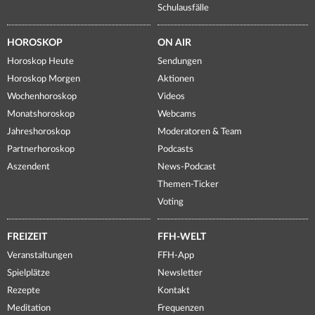
Schulausfälle
HOROSKOP
ON AIR
Horoskop Heute
Sendungen
Horoskop Morgen
Aktionen
Wochenhoroskop
Videos
Monatshoroskop
Webcams
Jahreshoroskop
Moderatoren & Team
Partnerhoroskop
Podcasts
Aszendent
News-Podcast
Themen-Ticker
Voting
FREIZEIT
FFH-WELT
Veranstaltungen
FFH-App
Spielplätze
Newsletter
Rezepte
Kontakt
Meditation
Frequenzen