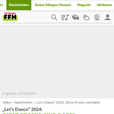
et
Nachrichten
Guten Morgen Hessen
Magazin
Aktionen
Playlist
Staupilot
Wetter
Webcam
Mein
© glomex, 22.02.2024
Video
>
Nachrichten
>
„Let’s Dance“ 2024: Diese Promis sind dabei
„Let’s Dance“ 2024: