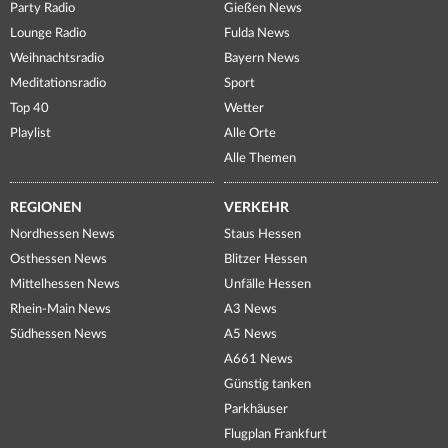
Party Radio
Gießen News
Lounge Radio
Fulda News
Weihnachtsradio
Bayern News
Meditationsradio
Sport
Top 40
Wetter
Playlist
Alle Orte
Alle Themen
REGIONEN
VERKEHR
Nordhessen News
Staus Hessen
Osthessen News
Blitzer Hessen
Mittelhessen News
Unfälle Hessen
Rhein-Main News
A3 News
Südhessen News
A5 News
A661 News
Günstig tanken
Parkhäuser
Flugplan Frankfurt