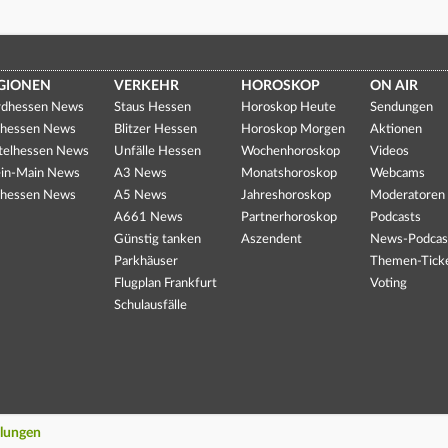
GIONEN
VERKEHR
HOROSKOP
ON AIR
dhessen News
Staus Hessen
Horoskop Heute
Sendungen
hessen News
Blitzer Hessen
Horoskop Morgen
Aktionen
telhessen News
Unfälle Hessen
Wochenhoroskop
Videos
in-Main News
A3 News
Monatshoroskop
Webcams
hessen News
A5 News
Jahreshoroskop
Moderatoren
A661 News
Partnerhoroskop
Podcasts
Günstig tanken
Aszendent
News-Podcas
Parkhäuser
Themen-Tick
Flugplan Frankfurt
Voting
Schulausfälle
llungen