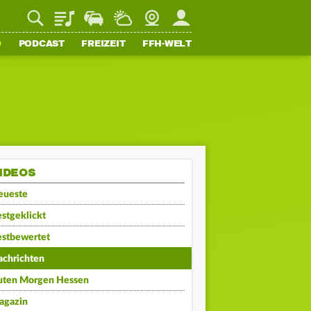
Playlist
Staupilot
Wetter
Webcam
Mein FFH
O
PODCAST
FREIZEIT
FFH-WELT
IDEOS
eueste
stgeklickt
estbewertet
achrichten
uten Morgen Hessen
agazin