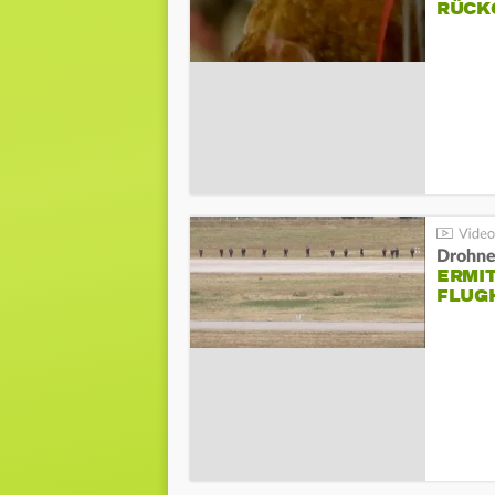
ÜCKG
Drohnen
ERMI
FLUG