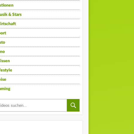
ktionen
sik & Stars
rtschaft
ort
uto
ino
issen
festyle
ise
aming