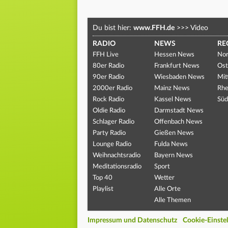
Du bist hier:
www.FFH.de
>>>
Video
RADIO
NEWS
RE
FFH Live
Hessen News
Nor
80er Radio
Frankfurt News
Ost
90er Radio
Wiesbaden News
Mit
2000er Radio
Mainz News
Rhe
Rock Radio
Kassel News
Süd
Oldie Radio
Darmstadt News
Schlager Radio
Offenbach News
Party Radio
Gießen News
Lounge Radio
Fulda News
Weihnachtsradio
Bayern News
Meditationsradio
Sport
Top 40
Wetter
Playlist
Alle Orte
Alle Themen
Impressum und Datenschutz
Cookie-Einste