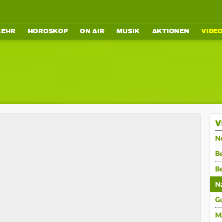
KEHR
HOROSKOP
ON AIR
MUSIK
AKTIONEN
VIDE
V
N
Be
B
N
G
M