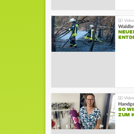
Waldbr
NEUE
ENTD
Handge
SO WI
ZUM 