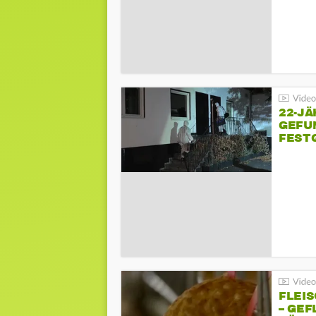
22-JÄ
GEFU
FEST
FLEI
– GEF