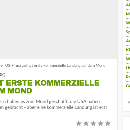
A
Mu
Wi
Sp
A
K
W
»: US-Firma gelingt erste kommerzielle Landung auf dem Mond
Li
»:
Re
T ERSTE KOMMERZIELLE
G
EM MOND
ern haben es zum Mond geschafft, die USA haben
 gebracht - aber eine kommerzielle Landung ist erst