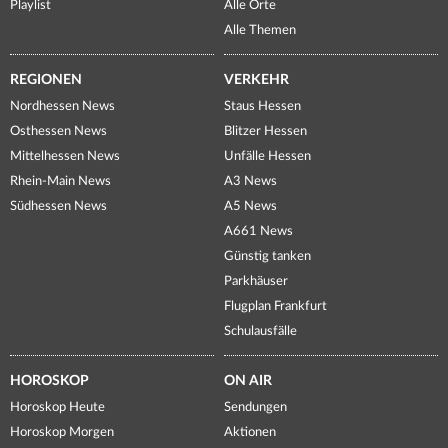
Playlist
Alle Orte
Alle Themen
REGIONEN
VERKEHR
Nordhessen News
Staus Hessen
Osthessen News
Blitzer Hessen
Mittelhessen News
Unfälle Hessen
Rhein-Main News
A3 News
Südhessen News
A5 News
A661 News
Günstig tanken
Parkhäuser
Flugplan Frankfurt
Schulausfälle
HOROSKOP
ON AIR
Horoskop Heute
Sendungen
Horoskop Morgen
Aktionen