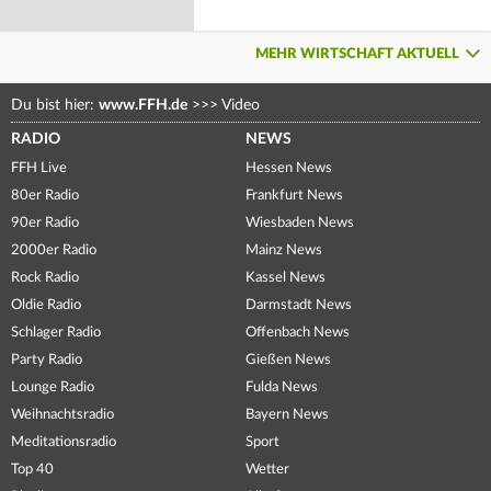
MEHR WIRTSCHAFT AKTUELL
Du bist hier:
www.FFH.de
>>>
Video
RADIO
NEWS
FFH Live
Hessen News
80er Radio
Frankfurt News
90er Radio
Wiesbaden News
2000er Radio
Mainz News
Rock Radio
Kassel News
Oldie Radio
Darmstadt News
Schlager Radio
Offenbach News
Party Radio
Gießen News
Lounge Radio
Fulda News
Weihnachtsradio
Bayern News
Meditationsradio
Sport
Top 40
Wetter