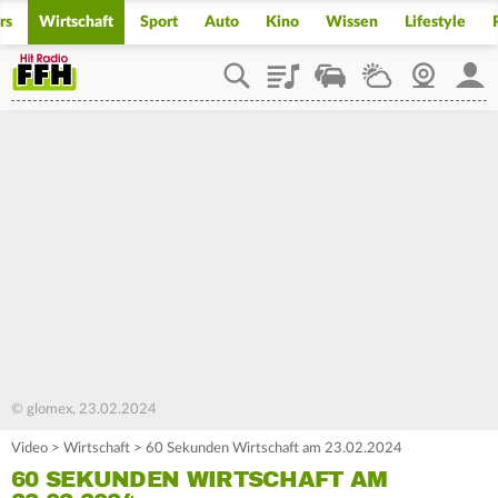
rs
Wirtschaft
Sport
Auto
Kino
Wissen
Lifestyle
Playlist
Staupilot
Wetter
Webcam
Mein
© glomex, 23.02.2024
Video
>
Wirtschaft
>
60 Sekunden Wirtschaft am 23.02.2024
60 SEKUNDEN WIRTSCHAFT AM