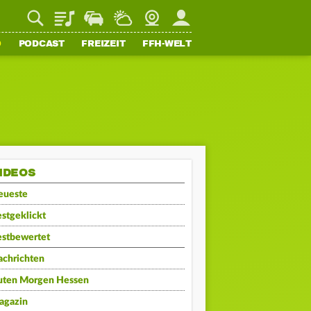
Playlist
Staupilot
Wetter
Webcam
Mein FFH
O
PODCAST
FREIZEIT
FFH-WELT
IDEOS
eueste
stgeklickt
estbewertet
achrichten
uten Morgen Hessen
agazin