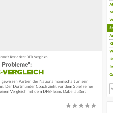
A
Mu
Wi
Sp
A
K
W
bleme": Terzic zieht DFB-Vergleich
Li
e Probleme":
Re
B-VERGLEICH
G
ei gewissen Partien der Nationalmannschaft an sein
inn. Der Dortmunder Coach zieht vor dem Spiel seiner
einen Vergleich mit dem DFB-Team. Dabei äußert