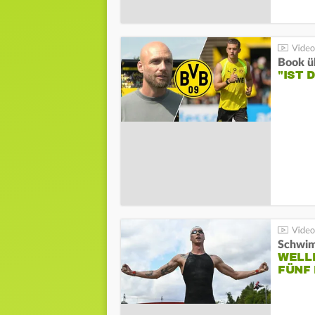
Book ü
"IST 
Schwi
WELL
FÜNF