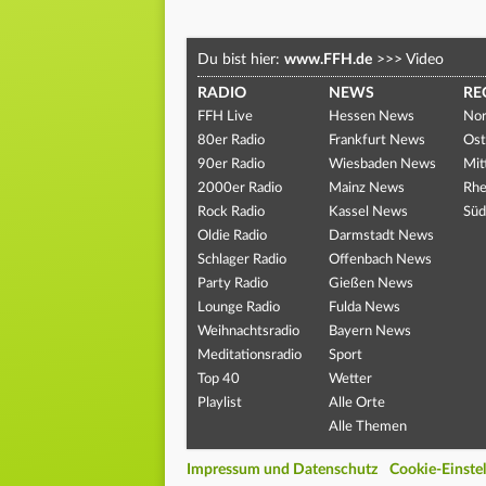
Du bist hier:
www.FFH.de
>>>
Video
RADIO
NEWS
RE
FFH Live
Hessen News
Nor
80er Radio
Frankfurt News
Ost
90er Radio
Wiesbaden News
Mit
2000er Radio
Mainz News
Rhe
Rock Radio
Kassel News
Süd
Oldie Radio
Darmstadt News
Schlager Radio
Offenbach News
Party Radio
Gießen News
Lounge Radio
Fulda News
Weihnachtsradio
Bayern News
Meditationsradio
Sport
Top 40
Wetter
Playlist
Alle Orte
Alle Themen
Impressum und Datenschutz
Cookie-Einste