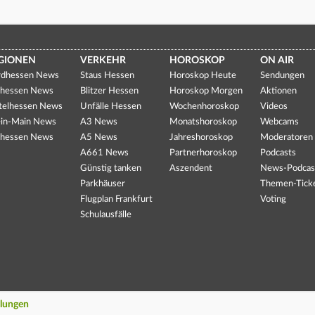
GIONEN
VERKEHR
HOROSKOP
ON AIR
dhessen News
Staus Hessen
Horoskop Heute
Sendungen
hessen News
Blitzer Hessen
Horoskop Morgen
Aktionen
telhessen News
Unfälle Hessen
Wochenhoroskop
Videos
in-Main News
A3 News
Monatshoroskop
Webcams
hessen News
A5 News
Jahreshoroskop
Moderatoren
A661 News
Partnerhoroskop
Podcasts
Günstig tanken
Aszendent
News-Podcas
Parkhäuser
Themen-Tick
Flugplan Frankfurt
Voting
Schulausfälle
llungen