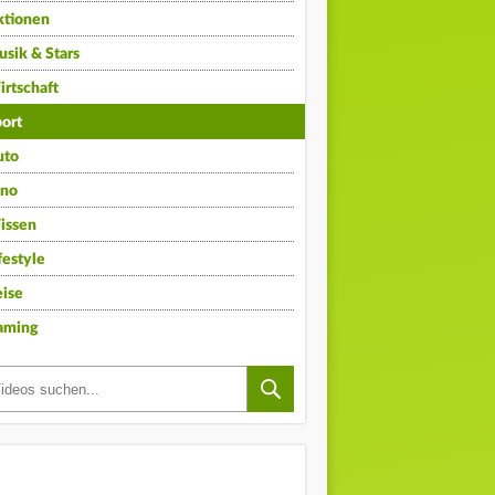
ktionen
sik & Stars
rtschaft
ort
uto
ino
issen
festyle
ise
aming