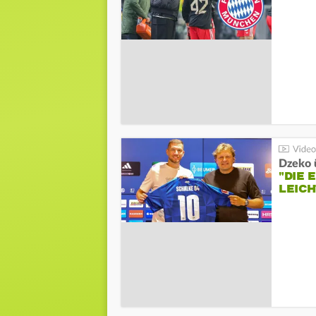
Dzeko 
"DIE
LEICH