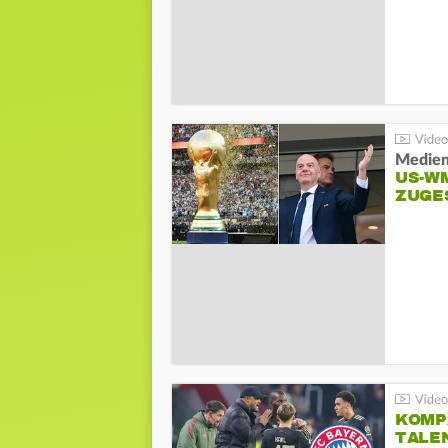
Medien
US-W
ZUGE
KOMP
TALE