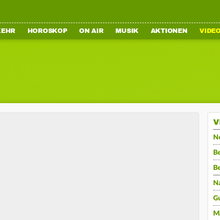
KEHR
HOROSKOP
ON AIR
MUSIK
AKTIONEN
VIDE
V
N
Be
B
N
G
M