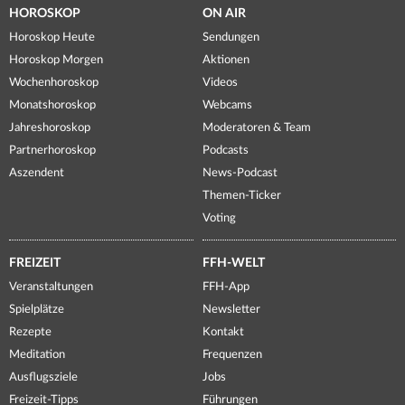
HOROSKOP
ON AIR
Horoskop Heute
Sendungen
Horoskop Morgen
Aktionen
Wochenhoroskop
Videos
Monatshoroskop
Webcams
Jahreshoroskop
Moderatoren & Team
Partnerhoroskop
Podcasts
Aszendent
News-Podcast
Themen-Ticker
Voting
FREIZEIT
FFH-WELT
Veranstaltungen
FFH-App
Spielplätze
Newsletter
Rezepte
Kontakt
Meditation
Frequenzen
Ausflugsziele
Jobs
Freizeit-Tipps
Führungen