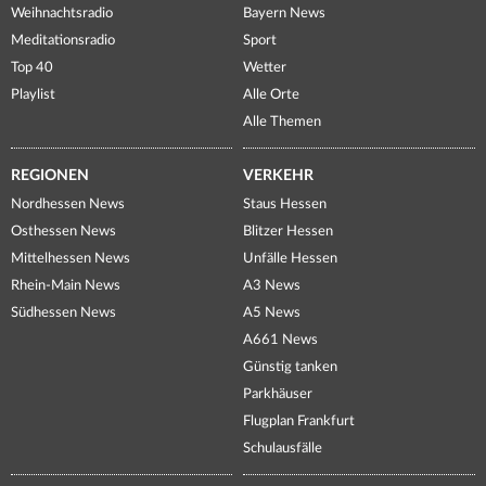
Weihnachtsradio
Bayern News
Meditationsradio
Sport
Top 40
Wetter
Playlist
Alle Orte
Alle Themen
REGIONEN
VERKEHR
Nordhessen News
Staus Hessen
Osthessen News
Blitzer Hessen
Mittelhessen News
Unfälle Hessen
Rhein-Main News
A3 News
Südhessen News
A5 News
A661 News
Günstig tanken
Parkhäuser
Flugplan Frankfurt
Schulausfälle