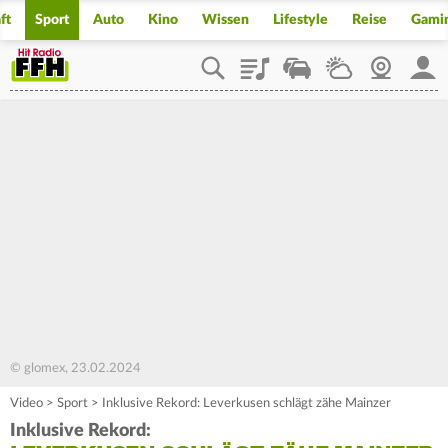
ft
Sport
Auto
Kino
Wissen
Lifestyle
Reise
Gami
Playlist
Staupilot
Wetter
Webcam
Mein
© glomex, 23.02.2024
Video
>
Sport
>
Inklusive Rekord: Leverkusen schlägt zähe Mainzer
Inklusive Rekord: