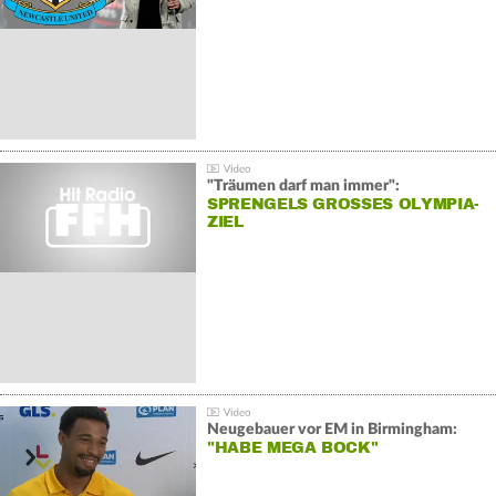
"Träumen darf man immer":
SPRENGELS GROSSES OLYMPIA-Z
IEL
Neugebauer vor EM in Birmingham:
"HABE MEGA BOCK"