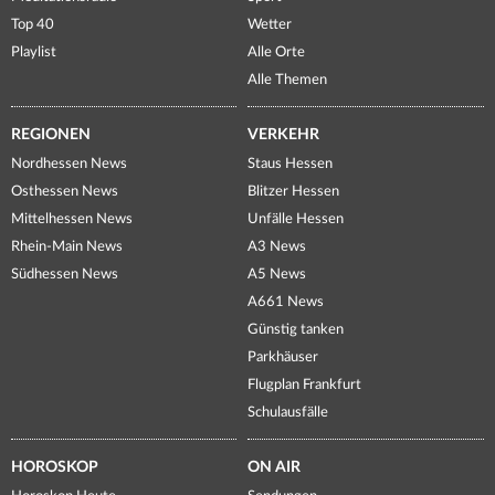
Top 40
Wetter
Playlist
Alle Orte
Alle Themen
REGIONEN
VERKEHR
Nordhessen News
Staus Hessen
Osthessen News
Blitzer Hessen
Mittelhessen News
Unfälle Hessen
Rhein-Main News
A3 News
Südhessen News
A5 News
A661 News
Günstig tanken
Parkhäuser
Flugplan Frankfurt
Schulausfälle
HOROSKOP
ON AIR