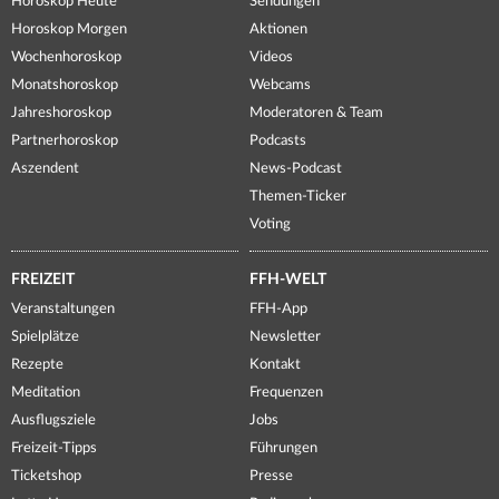
Horoskop Heute
Sendungen
Horoskop Morgen
Aktionen
Wochenhoroskop
Videos
Monatshoroskop
Webcams
Jahreshoroskop
Moderatoren & Team
Partnerhoroskop
Podcasts
Aszendent
News-Podcast
Themen-Ticker
Voting
FREIZEIT
FFH-WELT
Veranstaltungen
FFH-App
Spielplätze
Newsletter
Rezepte
Kontakt
Meditation
Frequenzen
Ausflugsziele
Jobs
Freizeit-Tipps
Führungen
Ticketshop
Presse