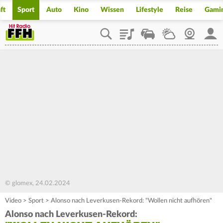
ft
Sport
Auto
Kino
Wissen
Lifestyle
Reise
Gami
Playlist
Staupilot
Wetter
Webcam
Mein
© glomex, 24.02.2024
Video
>
Sport
>
Alonso nach Leverkusen-Rekord: "Wollen nicht aufhören"
Alonso nach Leverkusen-Rekord: