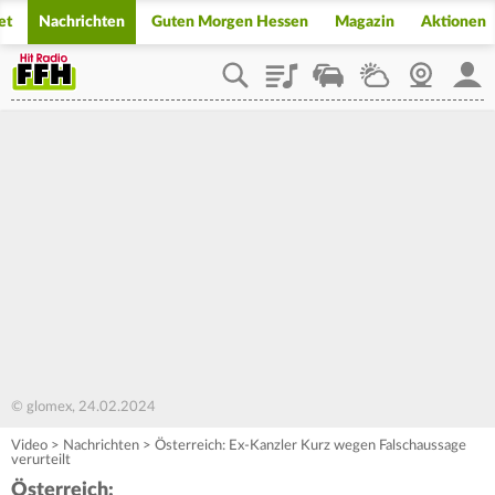
et
Nachrichten
Guten Morgen Hessen
Magazin
Aktionen
Playlist
Staupilot
Wetter
Webcam
Mein
© glomex, 24.02.2024
Video
>
Nachrichten
>
Österreich: Ex-Kanzler Kurz wegen Falschaussage
verurteilt
Österreich: