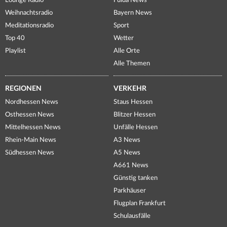
Lounge Radio
Fulda News
Weihnachtsradio
Bayern News
Meditationsradio
Sport
Top 40
Wetter
Playlist
Alle Orte
Alle Themen
REGIONEN
VERKEHR
Nordhessen News
Staus Hessen
Osthessen News
Blitzer Hessen
Mittelhessen News
Unfälle Hessen
Rhein-Main News
A3 News
Südhessen News
A5 News
A661 News
Günstig tanken
Parkhäuser
Flugplan Frankfurt
Schulausfälle