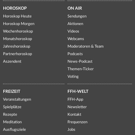
HOROSKOP
ON AIR
Horoskop Heute
Sendungen
Horoskop Morgen
Aktionen
Wochenhoroskop
Videos
Monatshoroskop
Webcams
Jahreshoroskop
Moderatoren & Team
Partnerhoroskop
Podcasts
Aszendent
News-Podcast
Themen-Ticker
Voting
FREIZEIT
FFH-WELT
Veranstaltungen
FFH-App
Spielplätze
Newsletter
Rezepte
Kontakt
Meditation
Frequenzen
Ausflugsziele
Jobs