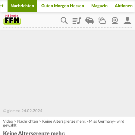
et
Nachrichten
Guten Morgen Hessen
Magazin
Aktionen
Playlist
Staupilot
Wetter
Webcam
Mein
© glomex, 24.02.2024
Video
>
Nachrichten
>
Keine Altersgrenze mehr: «Miss Germany» wird
gewählt
Keine Altersgrenze mehr: