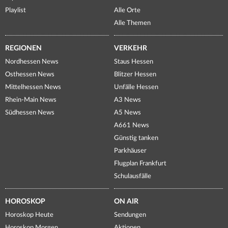
Playlist
Alle Orte
Alle Themen
REGIONEN
VERKEHR
Nordhessen News
Staus Hessen
Osthessen News
Blitzer Hessen
Mittelhessen News
Unfälle Hessen
Rhein-Main News
A3 News
Südhessen News
A5 News
A661 News
Günstig tanken
Parkhäuser
Flugplan Frankfurt
Schulausfälle
HOROSKOP
ON AIR
Horoskop Heute
Sendungen
Horoskop Morgen
Aktionen