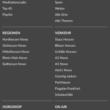
Meditationsradio
Sport
Top 40
Wetter
Playlist
Alle Orte
Alle Themen
REGIONEN
VERKEHR
Nordhessen News
Staus Hessen
Osthessen News
Blitzer Hessen
Mittelhessen News
Unfälle Hessen
Rhein-Main News
A3 News
Südhessen News
A5 News
A661 News
Günstig tanken
Parkhäuser
Flugplan Frankfurt
Schulausfälle
HOROSKOP
ON AIR