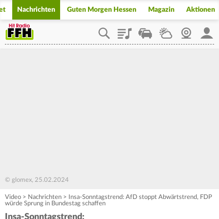
et
Nachrichten
Guten Morgen Hessen
Magazin
Aktionen
Playlist
Staupilot
Wetter
Webcam
Mein
© glomex, 25.02.2024
Video
>
Nachrichten
>
Insa-Sonntagstrend: AfD stoppt Abwärtstrend, FDP
würde Sprung in Bundestag schaffen
Insa-Sonntagstrend: