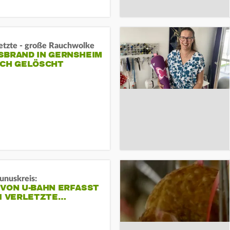
letzte - große Rauchwolke
BRAND IN GERNSHEIM E
CH GELÖSCHT
unuskreis:
 VON U-BAHN ERFASST
EI VERLETZTE…