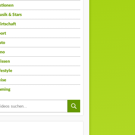
ktionen
sik & Stars
rtschaft
ort
uto
ino
issen
festyle
ise
aming