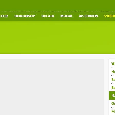
KEHR
HOROSKOP
ON AIR
MUSIK
AKTIONEN
VIDE
V
N
Be
B
N
G
M