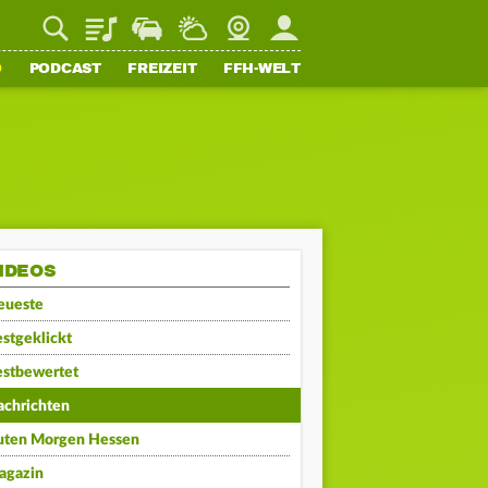
Playlist
Staupilot
Wetter
Webcam
Mein FFH
O
PODCAST
FREIZEIT
FFH-WELT
IDEOS
eueste
stgeklickt
estbewertet
achrichten
uten Morgen Hessen
agazin