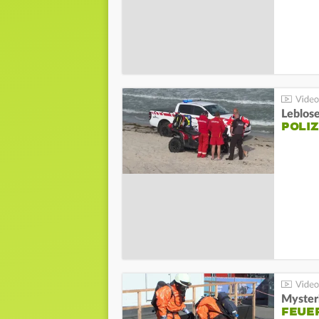
Leblos
POLIZ
Mysteri
FEUE