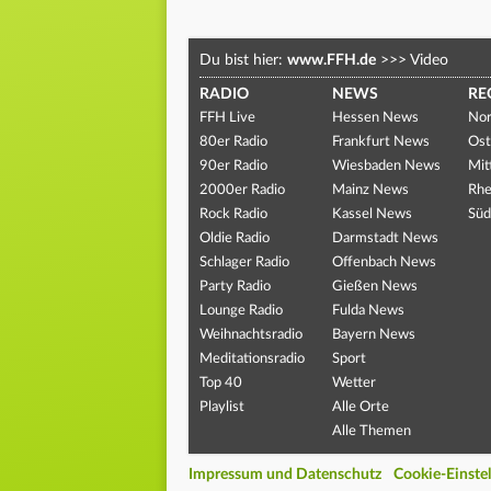
Du bist hier:
www.FFH.de
>>>
Video
RADIO
NEWS
RE
FFH Live
Hessen News
Nor
80er Radio
Frankfurt News
Ost
90er Radio
Wiesbaden News
Mit
2000er Radio
Mainz News
Rhe
Rock Radio
Kassel News
Süd
Oldie Radio
Darmstadt News
Schlager Radio
Offenbach News
Party Radio
Gießen News
Lounge Radio
Fulda News
Weihnachtsradio
Bayern News
Meditationsradio
Sport
Top 40
Wetter
Playlist
Alle Orte
Alle Themen
Impressum und Datenschutz
Cookie-Einste