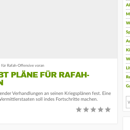
A
Mu
Wi
Sp
A
K
W
e für Rafah-Offensive voran
Li
T PLÄNE FÜR RAFAH-
Re
N
G
ufender Verhandlungen an seinen Kriegsplänen fest. Eine
ermittlerstaaten soll indes Fortschritte machen.