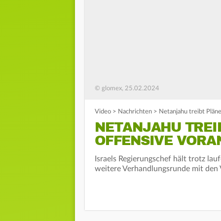
© glomex, 25.02.2024
Video
>
Nachrichten
>
Netanjahu treibt Plän
NETANJAHU TREIB
OFFENSIVE VORA
Israels Regierungschef hält trotz la
weitere Verhandlungsrunde mit den V