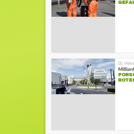
GEFA
Millia
PORSC
ROTE