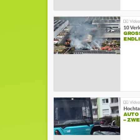
10 Ver
GROSS
NDLI
Hochta
AUTO
– ZW