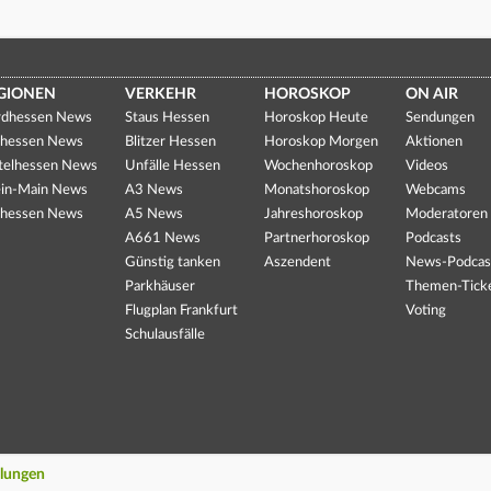
GIONEN
VERKEHR
HOROSKOP
ON AIR
dhessen News
Staus Hessen
Horoskop Heute
Sendungen
hessen News
Blitzer Hessen
Horoskop Morgen
Aktionen
telhessen News
Unfälle Hessen
Wochenhoroskop
Videos
in-Main News
A3 News
Monatshoroskop
Webcams
hessen News
A5 News
Jahreshoroskop
Moderatoren
A661 News
Partnerhoroskop
Podcasts
Günstig tanken
Aszendent
News-Podcas
Parkhäuser
Themen-Tick
Flugplan Frankfurt
Voting
Schulausfälle
llungen