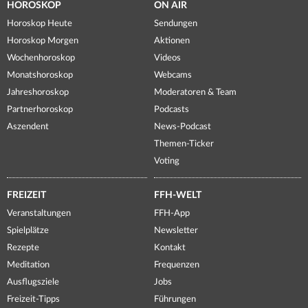
HOROSKOP
ON AIR
Horoskop Heute
Sendungen
Horoskop Morgen
Aktionen
Wochenhoroskop
Videos
Monatshoroskop
Webcams
Jahreshoroskop
Moderatoren & Team
Partnerhoroskop
Podcasts
Aszendent
News-Podcast
Themen-Ticker
Voting
FREIZEIT
FFH-WELT
Veranstaltungen
FFH-App
Spielplätze
Newsletter
Rezepte
Kontakt
Meditation
Frequenzen
Ausflugsziele
Jobs
Freizeit-Tipps
Führungen