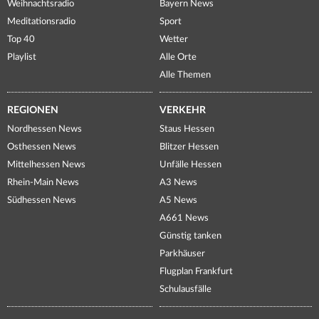
Weihnachtsradio
Bayern News
Meditationsradio
Sport
Top 40
Wetter
Playlist
Alle Orte
Alle Themen
REGIONEN
VERKEHR
Nordhessen News
Staus Hessen
Osthessen News
Blitzer Hessen
Mittelhessen News
Unfälle Hessen
Rhein-Main News
A3 News
Südhessen News
A5 News
A661 News
Günstig tanken
Parkhäuser
Flugplan Frankfurt
Schulausfälle