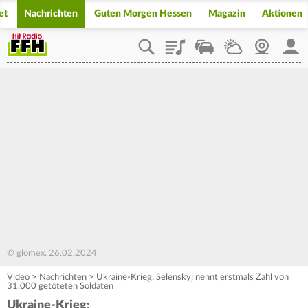
et
Nachrichten
Guten Morgen Hessen
Magazin
Aktionen
Playlist
Staupilot
Wetter
Webcam
Mein
© glomex, 26.02.2024
Video
>
Nachrichten
>
Ukraine-Krieg: Selenskyj nennt erstmals Zahl von
31.000 getöteten Soldaten
Ukraine-Krieg: