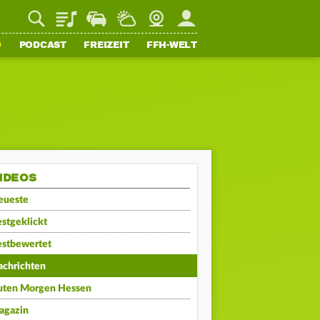
Playlist
Staupilot
Wetter
Webcam
Mein FFH
O
PODCAST
FREIZEIT
FFH-WELT
IDEOS
eueste
stgeklickt
estbewertet
achrichten
uten Morgen Hessen
agazin