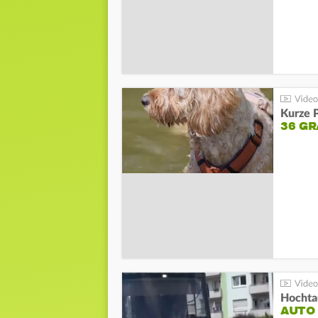
Kurze P
36 G
Hochta
AUTO