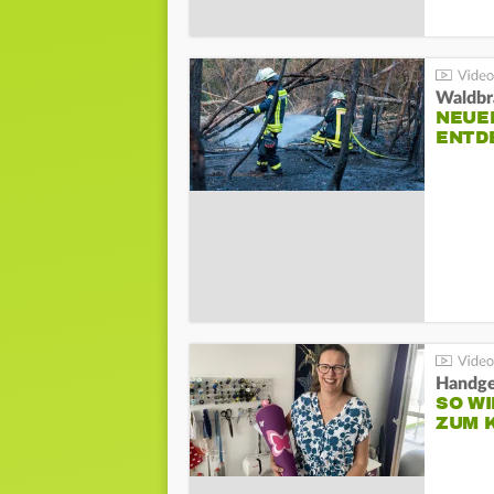
Waldbr
NEUE
ENTD
Handge
SO WI
ZUM 