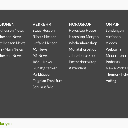
GIONEN
VERKEHR
HOROSKOP
ON AIR
dhessen News
Staus Hessen
Horoskop Heute
Sendungen
hessen News
Blitzer Hessen
Horoskop Morgen
Aktionen
telhessen News
Unfälle Hessen
Wochenhoroskop
Videos
in-Main News
A3 News
Monatshoroskop
Webcams
hessen News
A5 News
Jahreshoroskop
Moderatoren
A661 News
Partnerhoroskop
Podcasts
Günstig tanken
Aszendent
News-Podcas
Parkhäuser
Themen-Tick
Flugplan Frankfurt
Voting
Schulausfälle
llungen