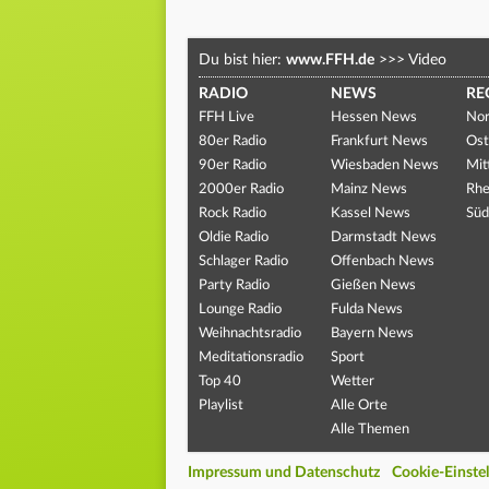
Du bist hier:
www.FFH.de
>>>
Video
RADIO
NEWS
RE
FFH Live
Hessen News
Nor
80er Radio
Frankfurt News
Ost
90er Radio
Wiesbaden News
Mit
2000er Radio
Mainz News
Rhe
Rock Radio
Kassel News
Süd
Oldie Radio
Darmstadt News
Schlager Radio
Offenbach News
Party Radio
Gießen News
Lounge Radio
Fulda News
Weihnachtsradio
Bayern News
Meditationsradio
Sport
Top 40
Wetter
Playlist
Alle Orte
Alle Themen
Impressum und Datenschutz
Cookie-Einste