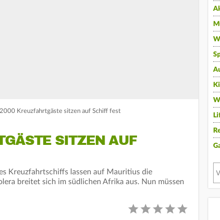
A
Mu
Wi
Sp
A
K
W
2000 Kreuzfahrtgäste sitzen auf Schiff fest
Li
Re
TGÄSTE SITZEN AUF
G
es Kreuzfahrtschiffs lassen auf Mauritius die
lera breitet sich im südlichen Afrika aus. Nun müssen