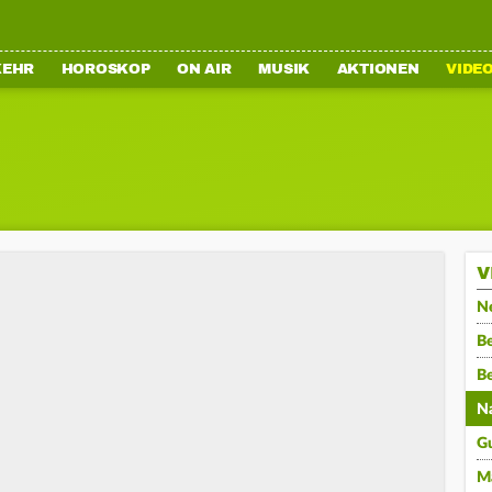
KEHR
HOROSKOP
ON AIR
MUSIK
AKTIONEN
VIDE
V
N
Be
B
N
G
M