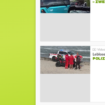
– ZW
Leblos
POLIZ