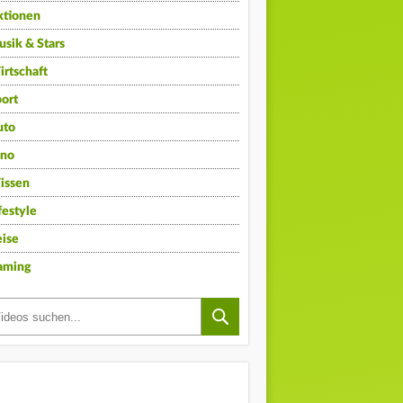
ktionen
sik & Stars
rtschaft
ort
uto
ino
issen
festyle
ise
aming