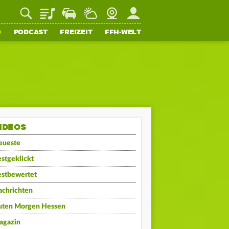
Playlist
Staupilot
Wetter
Webcam
Mein FFH
O
PODCAST
FREIZEIT
FFH-WELT
IDEOS
eueste
stgeklickt
estbewertet
achrichten
uten Morgen Hessen
agazin