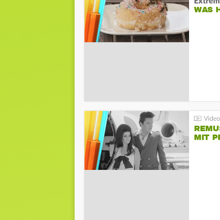
Extrem
WAS 
REMU
MIT P