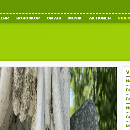
KEHR
HOROSKOP
ON AIR
MUSIK
AKTIONEN
VIDE
V
N
Be
B
N
G
M