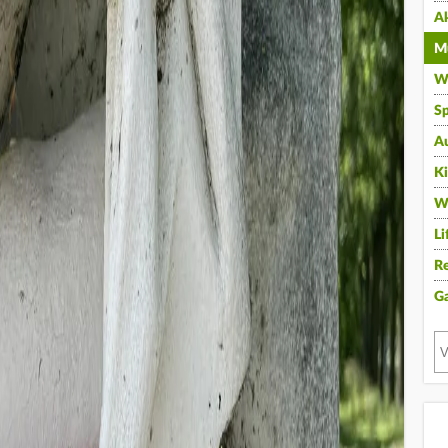
A
Mu
Wi
Sp
A
K
W
Li
Re
G