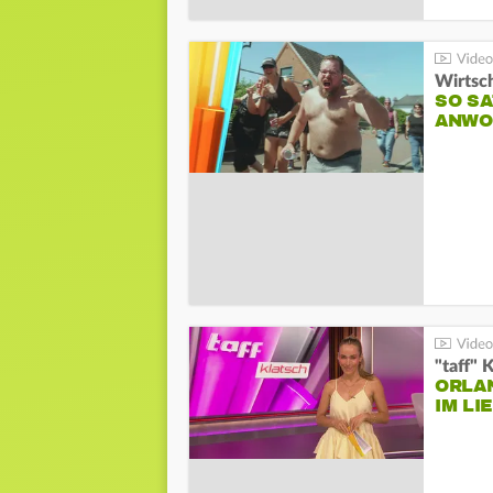
Wirtsc
SO SA
ANWO
"taff" 
ORLA
IM L