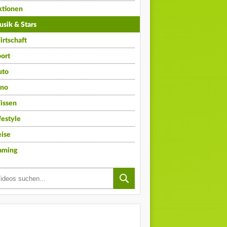
ktionen
sik & Stars
rtschaft
ort
uto
ino
issen
festyle
ise
aming