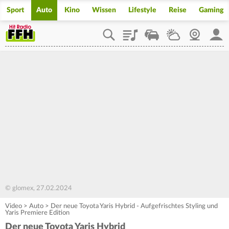
Sport
Auto
Kino
Wissen
Lifestyle
Reise
Gaming
Playlist
Staupilot
Wetter
Webcam
Mein
© glomex, 27.02.2024
Video
>
Auto
>
Der neue Toyota Yaris Hybrid - Aufgefrischtes Styling und
Yaris Premiere Edition
Der neue Toyota Yaris Hybrid