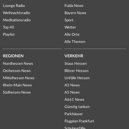
Lounge Radio
Fulda News
Weihnachtsradio
Bayern News
Meditationsradio
Sport
Top 40
Wetter
Playlist
Alle Orte
Alle Themen
REGIONEN
VERKEHR
Nordhessen News
Staus Hessen
Osthessen News
Blitzer Hessen
Mittelhessen News
Unfälle Hessen
Rhein-Main News
A3 News
Südhessen News
A5 News
A661 News
Günstig tanken
Parkhäuser
Flugplan Frankfurt
Schulausfälle