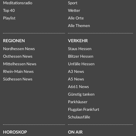
Meditationsradio
Sport
Top 40
Wetter
Playlist
Alle Orte
Alle Themen
REGIONEN
VERKEHR
Nordhessen News
Staus Hessen
Osthessen News
Blitzer Hessen
Mittelhessen News
Unfälle Hessen
Rhein-Main News
A3 News
Südhessen News
A5 News
A661 News
Günstig tanken
Parkhäuser
Flugplan Frankfurt
Schulausfälle
HOROSKOP
ON AIR