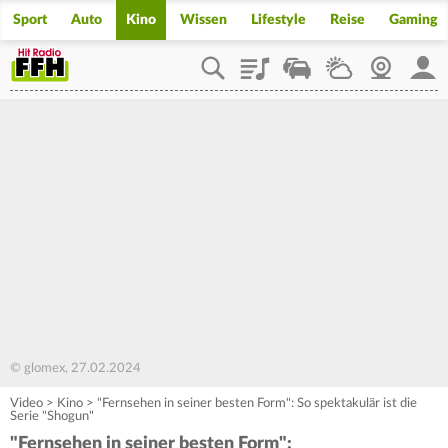
Sport
Auto
Kino
Wissen
Lifestyle
Reise
Gaming
Playlist
Staupilot
Wetter
Webcam
Mein
© glomex, 27.02.2024
Video
>
Kino
>
"Fernsehen in seiner besten Form": So spektakulär ist die
Serie "Shogun"
"Fernsehen in seiner besten Form":