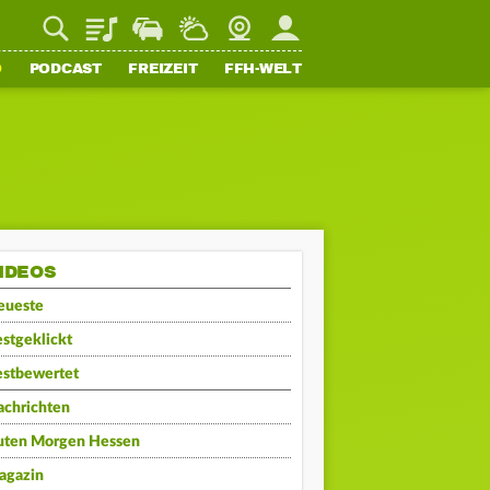
Playlist
Staupilot
Wetter
Webcam
Mein FFH
O
PODCAST
FREIZEIT
FFH-WELT
IDEOS
eueste
stgeklickt
estbewertet
achrichten
uten Morgen Hessen
agazin