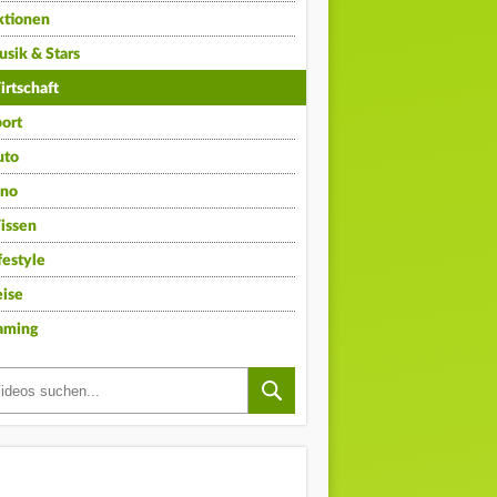
ktionen
sik & Stars
rtschaft
ort
uto
ino
issen
festyle
ise
aming