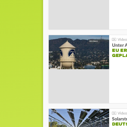
Unter 
EU E
GEPL
Solarst
DEUT