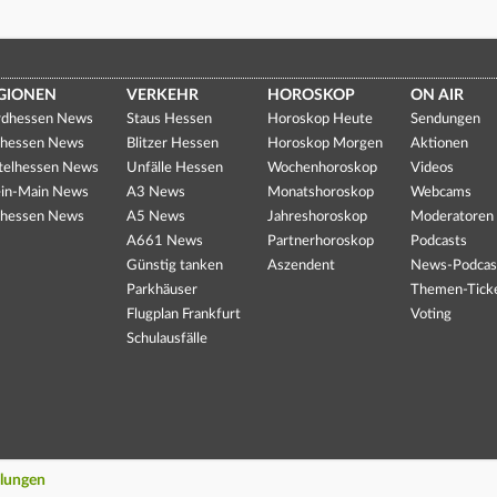
GIONEN
VERKEHR
HOROSKOP
ON AIR
dhessen News
Staus Hessen
Horoskop Heute
Sendungen
hessen News
Blitzer Hessen
Horoskop Morgen
Aktionen
telhessen News
Unfälle Hessen
Wochenhoroskop
Videos
in-Main News
A3 News
Monatshoroskop
Webcams
hessen News
A5 News
Jahreshoroskop
Moderatoren
A661 News
Partnerhoroskop
Podcasts
Günstig tanken
Aszendent
News-Podcas
Parkhäuser
Themen-Tick
Flugplan Frankfurt
Voting
Schulausfälle
llungen