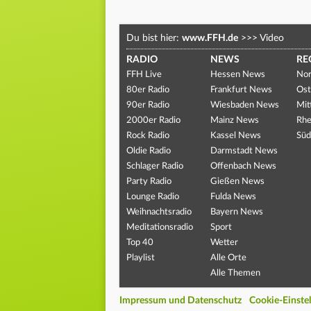
Du bist hier:
www.FFH.de
>>>
Video
RADIO
NEWS
RE
FFH Live
Hessen News
Nor
80er Radio
Frankfurt News
Ost
90er Radio
Wiesbaden News
Mit
2000er Radio
Mainz News
Rhe
Rock Radio
Kassel News
Süd
Oldie Radio
Darmstadt News
Schlager Radio
Offenbach News
Party Radio
Gießen News
Lounge Radio
Fulda News
Weihnachtsradio
Bayern News
Meditationsradio
Sport
Top 40
Wetter
Playlist
Alle Orte
Alle Themen
Impressum und Datenschutz
Cookie-Einste