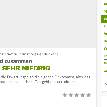
A
Mu
Wi
Sp
A
K
W
ld zusammen - Konsumneigung sehr niedrig
Li
eld zusammen
Re
SEHR NIEDRIG
G
t die Erwartungen an die eigenen Einkommen, aber das
 auf dem Ladentisch. Das geht aus den aktuellen