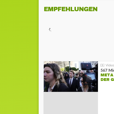
EMPFEHLUNGEN
567 Mio
META
DER 