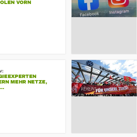
POLEN VORN
v:
GIEEXPERTEN
ERN MEHR NETZE,
R…