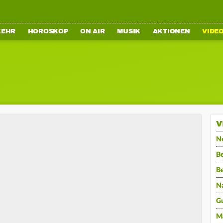
KEHR
HOROSKOP
ON AIR
MUSIK
AKTIONEN
VIDE
V
N
Be
B
N
G
M