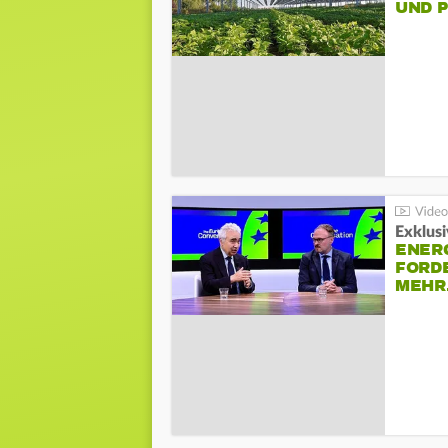
UND 
Exklusi
ENER
FORD
MEH