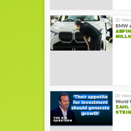
BMW st
ABFI
MILL
World 
ZAHL 
STEIG