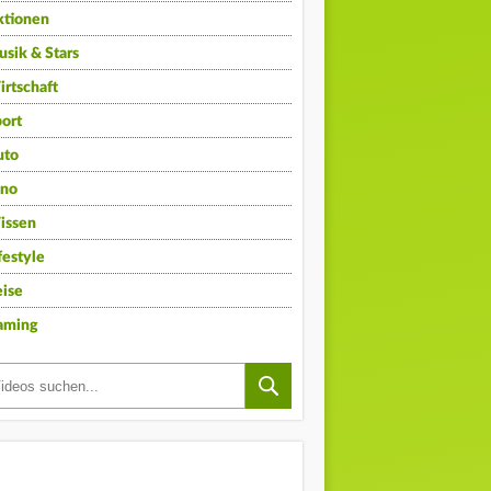
ktionen
sik & Stars
rtschaft
ort
uto
ino
issen
festyle
ise
aming