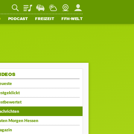
Playlist
Staupilot
Wetter
Webcam
Mein FFH
O
PODCAST
FREIZEIT
FFH-WELT
IDEOS
eueste
stgeklickt
estbewertet
achrichten
uten Morgen Hessen
agazin