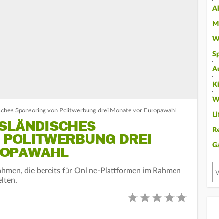
A
Mu
Wi
Sp
A
K
W
sches Sponsoring von Politwerbung drei Monate vor Europawahl
Li
USLÄNDISCHES
Re
 POLITWERBUNG DREI
G
ROPAWAHL
ahmen, die bereits für Online-Plattformen im Rahmen
elten.