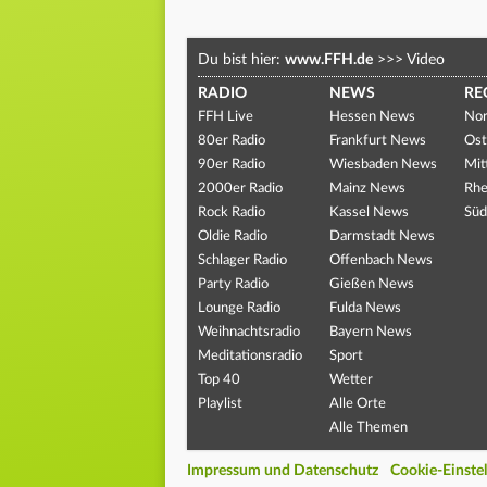
Du bist hier:
www.FFH.de
>>>
Video
RADIO
NEWS
RE
FFH Live
Hessen News
Nor
80er Radio
Frankfurt News
Ost
90er Radio
Wiesbaden News
Mit
2000er Radio
Mainz News
Rhe
Rock Radio
Kassel News
Süd
Oldie Radio
Darmstadt News
Schlager Radio
Offenbach News
Party Radio
Gießen News
Lounge Radio
Fulda News
Weihnachtsradio
Bayern News
Meditationsradio
Sport
Top 40
Wetter
Playlist
Alle Orte
Alle Themen
Impressum und Datenschutz
Cookie-Einste