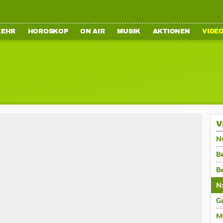
KEHR
HOROSKOP
ON AIR
MUSIK
AKTIONEN
VIDE
V
N
Be
B
N
G
M