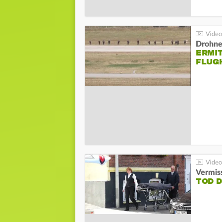
Drohnen
ERMI
FLUG
Vermis
TOD 