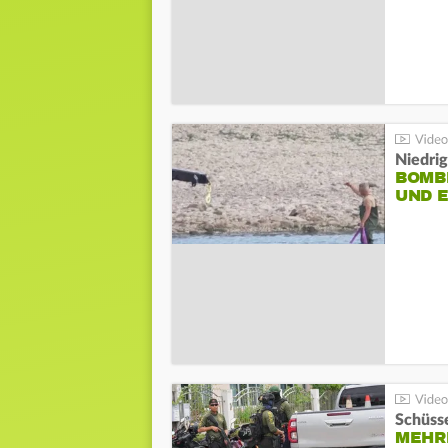
Niedri
BOMB
UND 
Schüsse
MEHRE