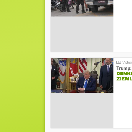
Trump:
DENKE
ZIEML