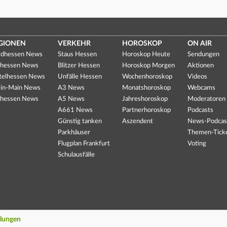
GIONEN
VERKEHR
HOROSKOP
ON AIR
dhessen News
Staus Hessen
Horoskop Heute
Sendungen
hessen News
Blitzer Hessen
Horoskop Morgen
Aktionen
telhessen News
Unfälle Hessen
Wochenhoroskop
Videos
in-Main News
A3 News
Monatshoroskop
Webcams
hessen News
A5 News
Jahreshoroskop
Moderatoren
A661 News
Partnerhoroskop
Podcasts
Günstig tanken
Aszendent
News-Podcas
Parkhäuser
Themen-Tick
Flugplan Frankfurt
Voting
Schulausfälle
llungen