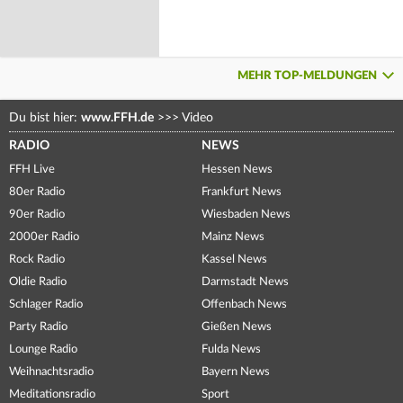
MEHR TOP-MELDUNGEN
Du bist hier:
www.FFH.de
>>>
Video
RADIO
NEWS
FFH Live
Hessen News
80er Radio
Frankfurt News
90er Radio
Wiesbaden News
2000er Radio
Mainz News
Rock Radio
Kassel News
Oldie Radio
Darmstadt News
Schlager Radio
Offenbach News
Party Radio
Gießen News
Lounge Radio
Fulda News
Weihnachtsradio
Bayern News
Meditationsradio
Sport