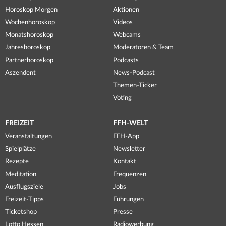
Horoskop Morgen
Aktionen
Wochenhoroskop
Videos
Monatshoroskop
Webcams
Jahreshoroskop
Moderatoren & Team
Partnerhoroskop
Podcasts
Aszendent
News-Podcast
Themen-Ticker
Voting
FREIZEIT
FFH-WELT
Veranstaltungen
FFH-App
Spielplätze
Newsletter
Rezepte
Kontakt
Meditation
Frequenzen
Ausflugsziele
Jobs
Freizeit-Tipps
Führungen
Ticketshop
Presse
Lotto Hessen
Radiowerbung