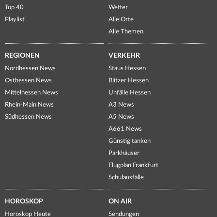
Top 40
Wetter
Playlist
Alle Orte
Alle Themen
REGIONEN
VERKEHR
Nordhessen News
Staus Hessen
Osthessen News
Blitzer Hessen
Mittelhessen News
Unfälle Hessen
Rhein-Main News
A3 News
Südhessen News
A5 News
A661 News
Günstig tanken
Parkhäuser
Flugplan Frankfurt
Schulausfälle
HOROSKOP
ON AIR
Horoskop Heute
Sendungen