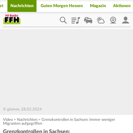
et
Nachrichten
Guten Morgen Hessen
Magazin
Aktionen
Playlist
Staupilot
Wetter
Webcam
Mein
© glomex, 28.02.2024
Video
>
Nachrichten
>
Grenzkontrollen in Sachsen: Immer weniger
Migranten aufgegriffen
Grenzkontrollen in Sachsen: