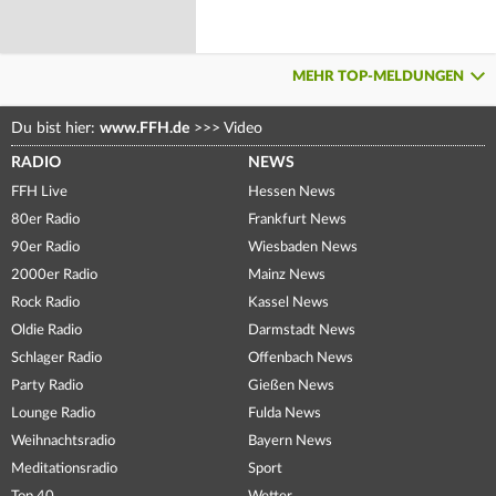
MEHR TOP-MELDUNGEN
Du bist hier:
www.FFH.de
>>>
Video
RADIO
NEWS
FFH Live
Hessen News
80er Radio
Frankfurt News
90er Radio
Wiesbaden News
2000er Radio
Mainz News
Rock Radio
Kassel News
Oldie Radio
Darmstadt News
Schlager Radio
Offenbach News
Party Radio
Gießen News
Lounge Radio
Fulda News
Weihnachtsradio
Bayern News
Meditationsradio
Sport