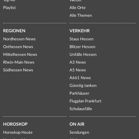
Top 40
Wetter
Playlist
Alle Orte
Alle Themen
REGIONEN
VERKEHR
Nordhessen News
Staus Hessen
Osthessen News
Blitzer Hessen
Mittelhessen News
Unfälle Hessen
Rhein-Main News
A3 News
Südhessen News
A5 News
A661 News
Günstig tanken
Parkhäuser
Flugplan Frankfurt
Schulausfälle
HOROSKOP
ON AIR
Horoskop Heute
Sendungen