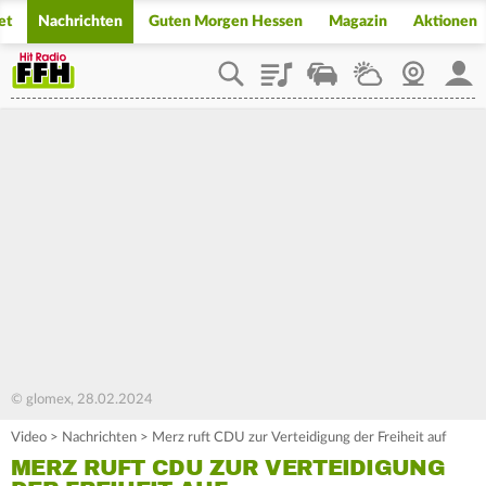
et
Nachrichten
Guten Morgen Hessen
Magazin
Aktionen
Playlist
Staupilot
Wetter
Webcam
Mein
© glomex, 28.02.2024
Video
>
Nachrichten
>
Merz ruft CDU zur Verteidigung der Freiheit auf
MERZ RUFT CDU ZUR VERTEIDIGUNG