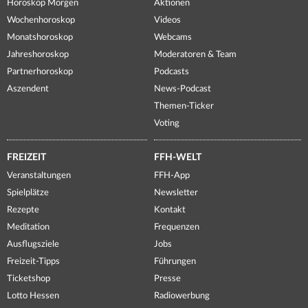
Horoskop Morgen
Aktionen
Wochenhoroskop
Videos
Monatshoroskop
Webcams
Jahreshoroskop
Moderatoren & Team
Partnerhoroskop
Podcasts
Aszendent
News-Podcast
Themen-Ticker
Voting
FREIZEIT
FFH-WELT
Veranstaltungen
FFH-App
Spielplätze
Newsletter
Rezepte
Kontakt
Meditation
Frequenzen
Ausflugsziele
Jobs
Freizeit-Tipps
Führungen
Ticketshop
Presse
Lotto Hessen
Radiowerbung