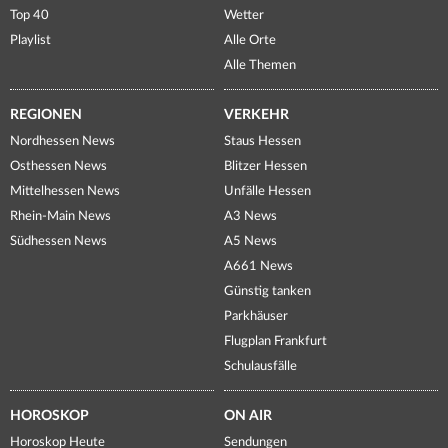
Top 40
Wetter
Playlist
Alle Orte
Alle Themen
REGIONEN
VERKEHR
Nordhessen News
Staus Hessen
Osthessen News
Blitzer Hessen
Mittelhessen News
Unfälle Hessen
Rhein-Main News
A3 News
Südhessen News
A5 News
A661 News
Günstig tanken
Parkhäuser
Flugplan Frankfurt
Schulausfälle
HOROSKOP
ON AIR
Horoskop Heute
Sendungen