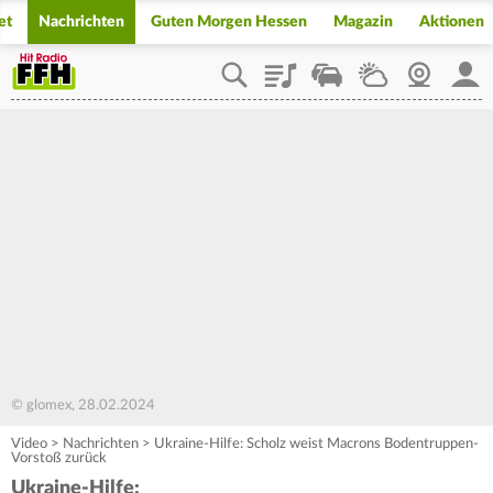
et
Nachrichten
Guten Morgen Hessen
Magazin
Aktionen
Playlist
Staupilot
Wetter
Webcam
Mein
© glomex, 28.02.2024
Video
>
Nachrichten
>
Ukraine-Hilfe: Scholz weist Macrons Bodentruppen-
Vorstoß zurück
Ukraine-Hilfe: