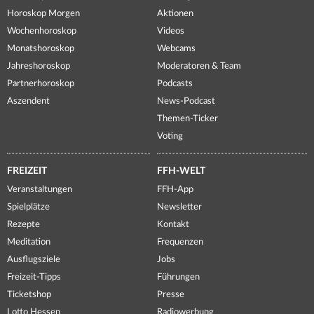
Horoskop Morgen
Aktionen
Wochenhoroskop
Videos
Monatshoroskop
Webcams
Jahreshoroskop
Moderatoren & Team
Partnerhoroskop
Podcasts
Aszendent
News-Podcast
Themen-Ticker
Voting
FREIZEIT
FFH-WELT
Veranstaltungen
FFH-App
Spielplätze
Newsletter
Rezepte
Kontakt
Meditation
Frequenzen
Ausflugsziele
Jobs
Freizeit-Tipps
Führungen
Ticketshop
Presse
Lotto Hessen
Radiowerbung