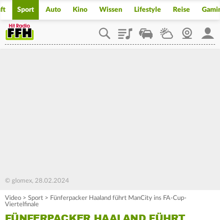
ft
Sport
Auto
Kino
Wissen
Lifestyle
Reise
Gami
Playlist
Staupilot
Wetter
Webcam
Mein
© glomex, 28.02.2024
Video
>
Sport
>
Fünferpacker Haaland führt ManCity ins FA-Cup-
Viertelfinale
FÜNFERPACKER HAALAND FÜHRT