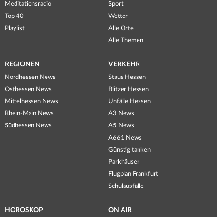
Meditationsradio
Sport
Top 40
Wetter
Playlist
Alle Orte
Alle Themen
REGIONEN
VERKEHR
Nordhessen News
Staus Hessen
Osthessen News
Blitzer Hessen
Mittelhessen News
Unfälle Hessen
Rhein-Main News
A3 News
Südhessen News
A5 News
A661 News
Günstig tanken
Parkhäuser
Flugplan Frankfurt
Schulausfälle
HOROSKOP
ON AIR