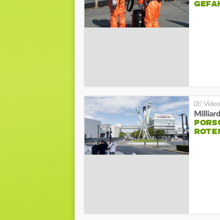
GEFA
Millia
PORSC
ROTE