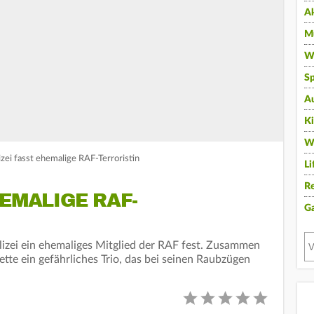
A
Mu
Wi
Sp
A
K
W
izei fasst ehemalige RAF-Terroristin
Li
Re
HEMALIGE RAF-
G
izei ein ehemaliges Mitglied der RAF fest. Zusammen
tte ein gefährliches Trio, das bei seinen Raubzügen