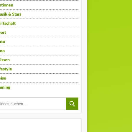
ktionen
sik & Stars
rtschaft
ort
uto
ino
issen
festyle
ise
aming