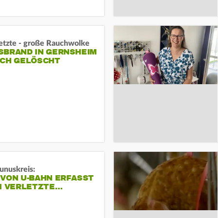
letzte - große Rauchwolke
BRAND IN GERNSHEIM E
CH GELÖSCHT
unuskreis:
 VON U-BAHN ERFASST
EI VERLETZTE…