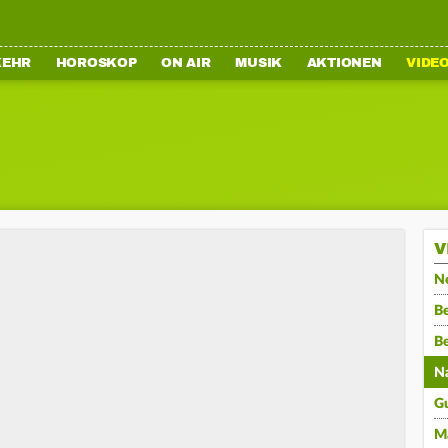
KEHR
HOROSKOP
ON AIR
MUSIK
AKTIONEN
VIDE
V
N
Be
B
N
G
M