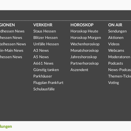
GIONEN
VERKEHR
HOROSKOP
ON AIR
dhessen News
Staus Hessen
Horoskop Heute
Sendungen
hessen News
Blitzer Hessen
Horoskop Morgen
Aktionen
telhessen News
Unfälle Hessen
Wochenhoroskop
Videos
in-Main News
A3 News
Monatshoroskop
Webcams
hessen News
A5 News
Jahreshoroskop
Moderatoren
A661 News
Partnerhoroskop
Podcasts
Günstig tanken
Aszendent
News-Podcas
Parkhäuser
Themen-Tick
Flugplan Frankfurt
Voting
Schulausfälle
llungen