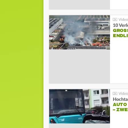
10 Ver
GROSS
NDLI
Hochta
AUTO
– ZW