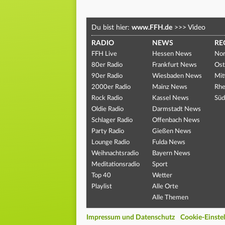
Du bist hier:
www.FFH.de
>>>
Video
RADIO
NEWS
RE
FFH Live
Hessen News
Nor
80er Radio
Frankfurt News
Ost
90er Radio
Wiesbaden News
Mit
2000er Radio
Mainz News
Rhe
Rock Radio
Kassel News
Süd
Oldie Radio
Darmstadt News
Schlager Radio
Offenbach News
Party Radio
Gießen News
Lounge Radio
Fulda News
Weihnachtsradio
Bayern News
Meditationsradio
Sport
Top 40
Wetter
Playlist
Alle Orte
Alle Themen
Impressum und Datenschutz
Cookie-Einste