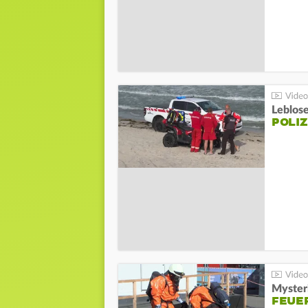
Leblos
POLIZ
Mysteri
FEUE