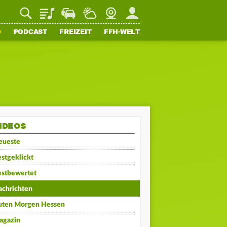
Playlist
Staupilot
Wetter
Webcam
Mein FFH
O
PODCAST
FREIZEIT
FFH-WELT
IDEOS
eueste
stgeklickt
estbewertet
achrichten
uten Morgen Hessen
agazin