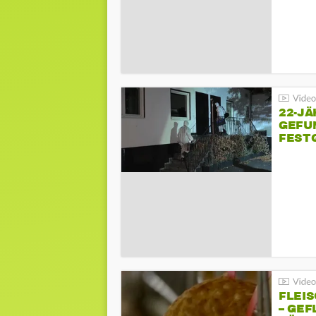
22-JÄ
GEFU
FEST
FLEI
– GEF