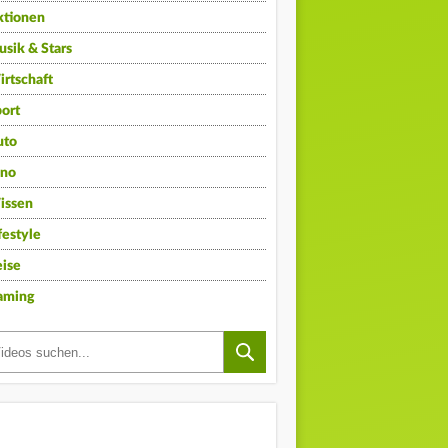
ktionen
sik & Stars
rtschaft
ort
uto
ino
issen
festyle
ise
aming