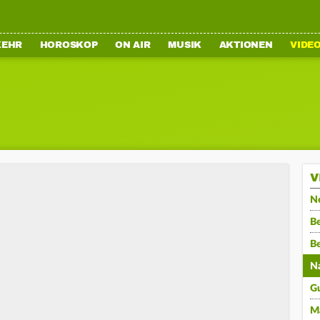
KEHR
HOROSKOP
ON AIR
MUSIK
AKTIONEN
VIDE
V
N
Be
B
N
G
M