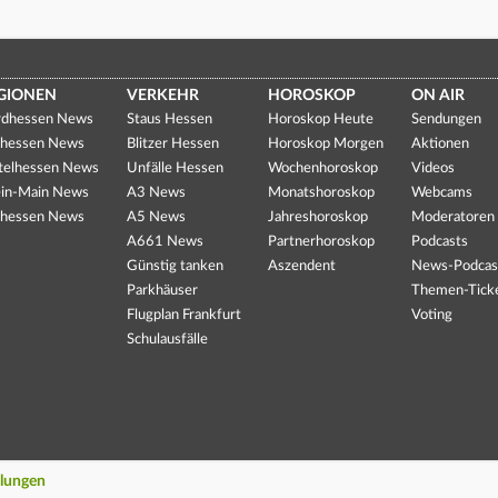
GIONEN
VERKEHR
HOROSKOP
ON AIR
dhessen News
Staus Hessen
Horoskop Heute
Sendungen
hessen News
Blitzer Hessen
Horoskop Morgen
Aktionen
telhessen News
Unfälle Hessen
Wochenhoroskop
Videos
in-Main News
A3 News
Monatshoroskop
Webcams
hessen News
A5 News
Jahreshoroskop
Moderatoren
A661 News
Partnerhoroskop
Podcasts
Günstig tanken
Aszendent
News-Podcas
Parkhäuser
Themen-Tick
Flugplan Frankfurt
Voting
Schulausfälle
llungen