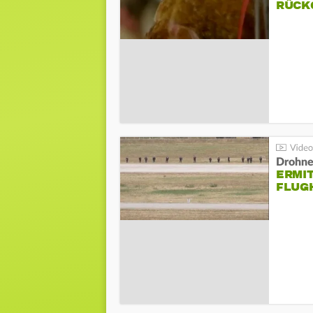
ÜCKG
Drohnen
ERMI
FLUG