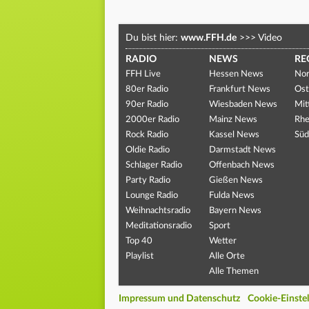
Du bist hier:
www.FFH.de
>>>
Video
RADIO
NEWS
RE
FFH Live
Hessen News
Nor
80er Radio
Frankfurt News
Ost
90er Radio
Wiesbaden News
Mit
2000er Radio
Mainz News
Rhe
Rock Radio
Kassel News
Süd
Oldie Radio
Darmstadt News
Schlager Radio
Offenbach News
Party Radio
Gießen News
Lounge Radio
Fulda News
Weihnachtsradio
Bayern News
Meditationsradio
Sport
Top 40
Wetter
Playlist
Alle Orte
Alle Themen
Impressum und Datenschutz
Cookie-Einste