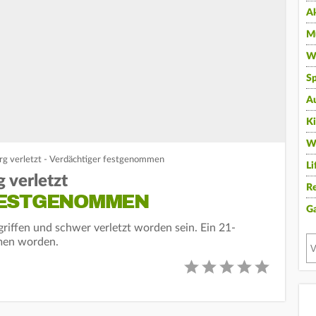
A
Mu
Wi
Sp
A
K
W
rg verletzt - Verdächtiger festgenommen
Li
 verletzt
Re
FESTGENOMMEN
G
riffen und schwer verletzt worden sein. Ein 21-
mmen worden.