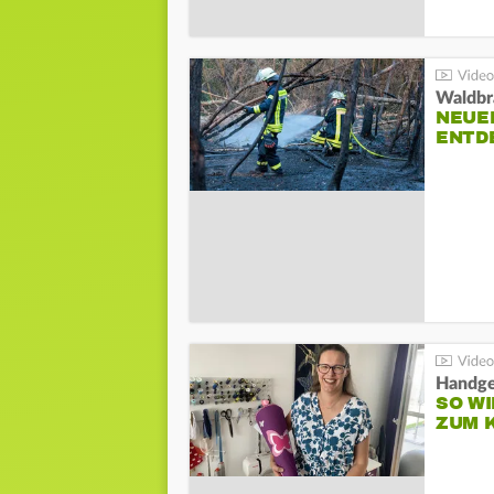
Waldbr
NEUE
ENTD
Handge
SO WI
ZUM 