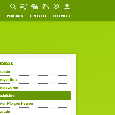
Playlist
Staupilot
Wetter
Webcam
Mein FFH
O
PODCAST
FREIZEIT
FFH-WELT
IDEOS
eueste
stgeklickt
estbewertet
achrichten
uten Morgen Hessen
agazin