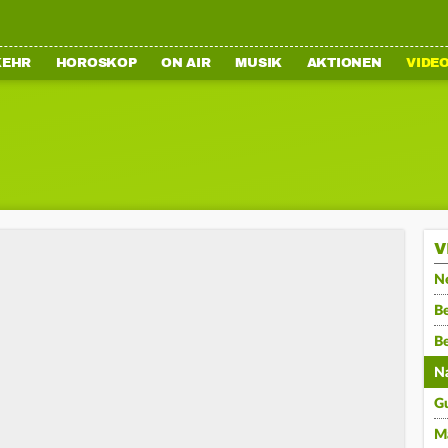
KEHR
HOROSKOP
ON AIR
MUSIK
AKTIONEN
VIDE
V
N
Be
B
N
G
M