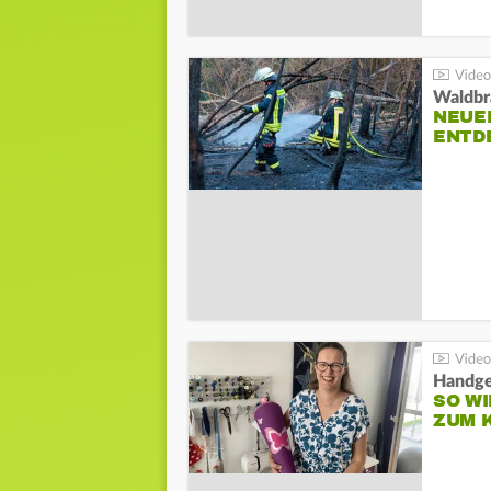
Waldbr
NEUE
ENTD
Handge
SO WI
ZUM 