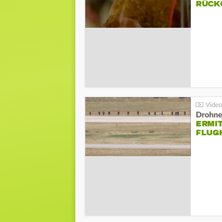
ÜCKG
Drohnen
ERMI
FLUG