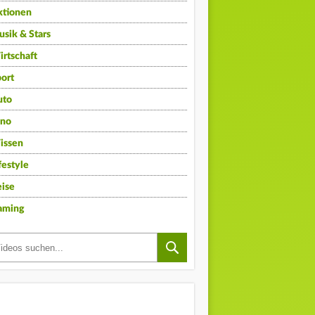
ktionen
sik & Stars
rtschaft
ort
uto
ino
issen
festyle
ise
aming