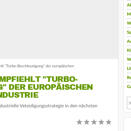
A
Mu
Wi
Sp
A
K
W
hlt "Turbo-Beschleunigung" der europäischen
Li
MPFIEHLT "TURBO-
Re
" DER EUROPÄISCHEN
G
NDUSTRIE
ustrielle Veteidigungsstrategie in den nächsten