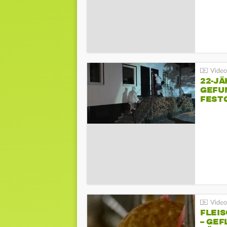
22-JÄ
GEFU
FEST
FLEI
– GEF