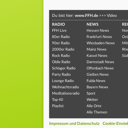
Du bist hier:
www.FFH.de
>>>
Video
RADIO
NEWS
RE
FFH Live
Hessen News
Nor
80er Radio
Frankfurt News
Ost
90er Radio
Wiesbaden News
Mit
2000er Radio
Mainz News
Rhe
Rock Radio
Kassel News
Süd
Oldie Radio
Darmstadt News
Schlager Radio
Offenbach News
Party Radio
Gießen News
Lounge Radio
Fulda News
Weihnachtsradio
Bayern News
Meditationsradio
Sport
Top 40
Wetter
Playlist
Alle Orte
Alle Themen
Impressum und Datenschutz
Cookie-Einste