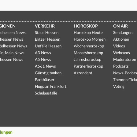
GIONEN
VERKEHR
HOROSKOP
ON AIR
dhessen News
Staus Hessen
Horoskop Heute
Sendungen
hessen News
Blitzer Hessen
Horoskop Morgen
Aktionen
telhessen News
Unfälle Hessen
Wochenhoroskop
Videos
in-Main News
A3 News
Monatshoroskop
Webcams
hessen News
A5 News
Jahreshoroskop
Moderatoren
A661 News
Partnerhoroskop
Podcasts
Günstig tanken
Aszendent
News-Podcas
Parkhäuser
Themen-Tick
Flugplan Frankfurt
Voting
Schulausfälle
llungen