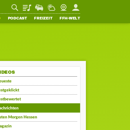
Playlist
Staupilot
Wetter
Webcam
Mein FFH
O
PODCAST
FREIZEIT
FFH-WELT
IDEOS
eueste
stgeklickt
estbewertet
achrichten
uten Morgen Hessen
agazin