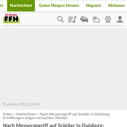
et
Nachrichten
Guten Morgen Hessen
Magazin
Aktionen
Playlist
Staupilot
Wetter
Webcam
Mein
© glomex, 29.02.2024
Video
>
Nachrichten
>
Nach Messerangriff auf Schüler in Duisburg:
Ermittlungen wegen versuchten Mordes
Nach Messerangriff auf Schüler in Duisburg: