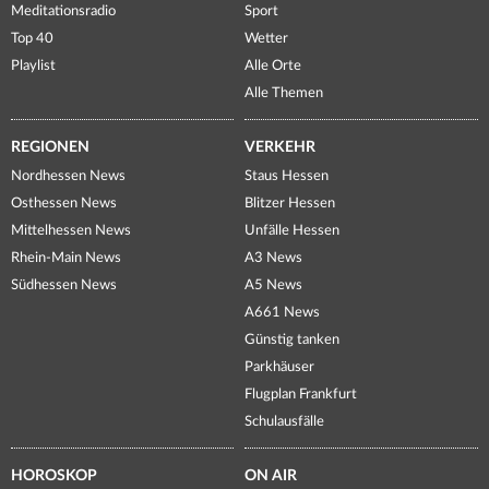
Meditationsradio
Sport
Top 40
Wetter
Playlist
Alle Orte
Alle Themen
REGIONEN
VERKEHR
Nordhessen News
Staus Hessen
Osthessen News
Blitzer Hessen
Mittelhessen News
Unfälle Hessen
Rhein-Main News
A3 News
Südhessen News
A5 News
A661 News
Günstig tanken
Parkhäuser
Flugplan Frankfurt
Schulausfälle
HOROSKOP
ON AIR