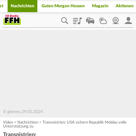
et
Nachrichten
Guten Morgen Hessen
Magazin
Aktionen
Playlist
Staupilot
Wetter
Webcam
Mein
© glomex, 29.02.2024
Video
>
Nachrichten
>
Transnistrien: USA sichern Republik Moldau volle
Unterstützung zu
Transnistrien: