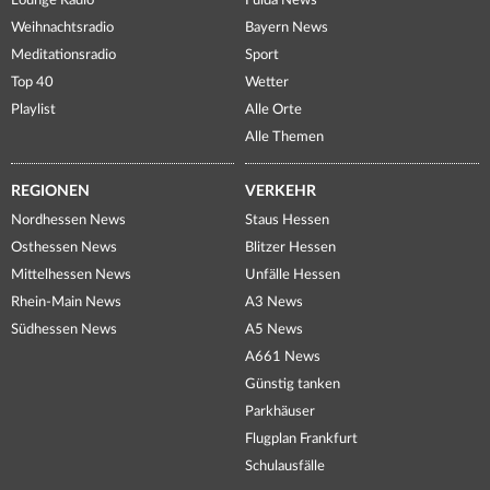
Lounge Radio
Fulda News
Weihnachtsradio
Bayern News
Meditationsradio
Sport
Top 40
Wetter
Playlist
Alle Orte
Alle Themen
REGIONEN
VERKEHR
Nordhessen News
Staus Hessen
Osthessen News
Blitzer Hessen
Mittelhessen News
Unfälle Hessen
Rhein-Main News
A3 News
Südhessen News
A5 News
A661 News
Günstig tanken
Parkhäuser
Flugplan Frankfurt
Schulausfälle