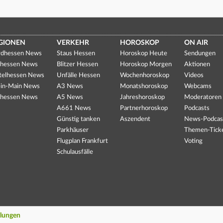
GIONEN
VERKEHR
HOROSKOP
ON AIR
dhessen News
Staus Hessen
Horoskop Heute
Sendungen
hessen News
Blitzer Hessen
Horoskop Morgen
Aktionen
telhessen News
Unfälle Hessen
Wochenhoroskop
Videos
in-Main News
A3 News
Monatshoroskop
Webcams
hessen News
A5 News
Jahreshoroskop
Moderatoren
A661 News
Partnerhoroskop
Podcasts
Günstig tanken
Aszendent
News-Podcas
Parkhäuser
Themen-Tick
Flugplan Frankfurt
Voting
Schulausfälle
llungen