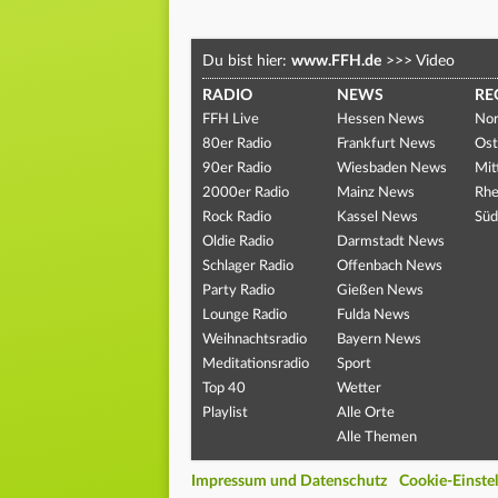
Du bist hier:
www.FFH.de
>>>
Video
RADIO
NEWS
RE
FFH Live
Hessen News
Nor
80er Radio
Frankfurt News
Ost
90er Radio
Wiesbaden News
Mit
2000er Radio
Mainz News
Rhe
Rock Radio
Kassel News
Süd
Oldie Radio
Darmstadt News
Schlager Radio
Offenbach News
Party Radio
Gießen News
Lounge Radio
Fulda News
Weihnachtsradio
Bayern News
Meditationsradio
Sport
Top 40
Wetter
Playlist
Alle Orte
Alle Themen
Impressum und Datenschutz
Cookie-Einste