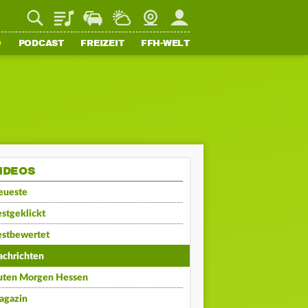
Playlist
Staupilot
Wetter
Webcam
Mein FFH
O
PODCAST
FREIZEIT
FFH-WELT
IDEOS
eueste
stgeklickt
estbewertet
achrichten
uten Morgen Hessen
agazin