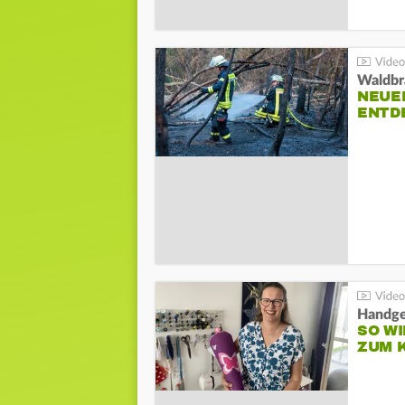
Waldbr
NEUE
ENTD
Handge
SO WI
ZUM 