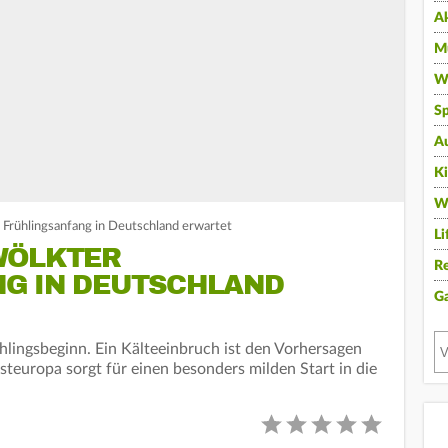
A
Mu
Wi
Sp
A
K
W
 Frühlingsanfang in Deutschland erwartet
Li
WÖLKTER
Re
G IN DEUTSCHLAND
G
hlingsbeginn. Ein Kälteeinbruch ist den Vorhersagen
esteuropa sorgt für einen besonders milden Start in die