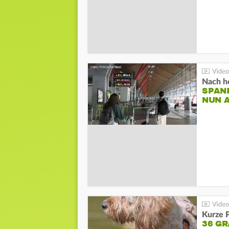
Nach he
SPAN
NUN 
Kurze P
36 G