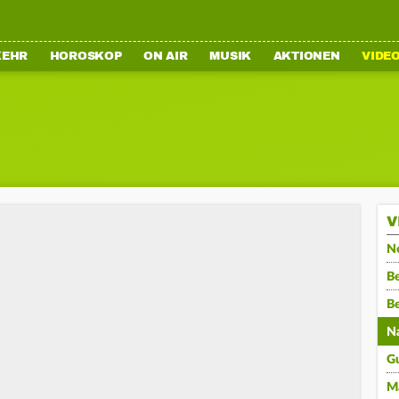
KEHR
HOROSKOP
ON AIR
MUSIK
AKTIONEN
VIDE
V
N
Be
B
N
G
M