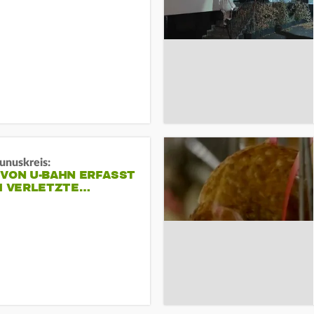
unuskreis:
 VON U-BAHN ERFASST
EI VERLETZTE…