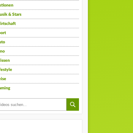
ktionen
sik & Stars
rtschaft
ort
uto
ino
issen
festyle
ise
aming