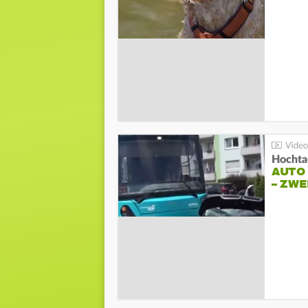
Hochta
AUTO
– ZW