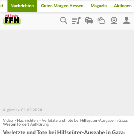
et
Nachrichten
Guten Morgen Hessen
Magazin
Aktionen
Playlist
Staupilot
Wetter
Webcam
Mein
© glomex, 01.03.2024
Video
>
Nachrichten
>
Verletzte und Tote bei Hilfsgüter-Ausgabe in Gaza:
Westen fordert Aufklärung
Verletzte und Tote bei Hilfsgüter-Ausgabe in Gaza: