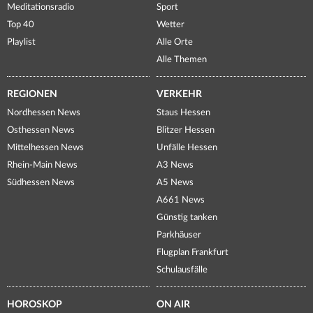
Meditationsradio
Sport
Top 40
Wetter
Playlist
Alle Orte
Alle Themen
REGIONEN
VERKEHR
Nordhessen News
Staus Hessen
Osthessen News
Blitzer Hessen
Mittelhessen News
Unfälle Hessen
Rhein-Main News
A3 News
Südhessen News
A5 News
A661 News
Günstig tanken
Parkhäuser
Flugplan Frankfurt
Schulausfälle
HOROSKOP
ON AIR