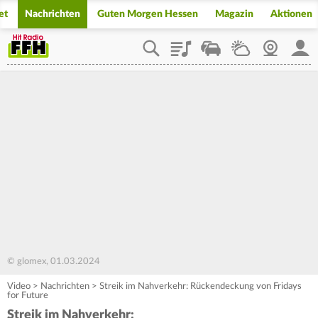
et
Nachrichten
Guten Morgen Hessen
Magazin
Aktionen
Playlist
Staupilot
Wetter
Webcam
Mein
© glomex, 01.03.2024
Video
>
Nachrichten
>
Streik im Nahverkehr: Rückendeckung von Fridays
for Future
Streik im Nahverkehr: