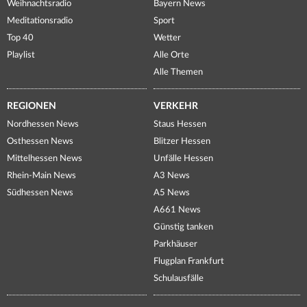
Weihnachtsradio
Bayern News
Meditationsradio
Sport
Top 40
Wetter
Playlist
Alle Orte
Alle Themen
REGIONEN
VERKEHR
Nordhessen News
Staus Hessen
Osthessen News
Blitzer Hessen
Mittelhessen News
Unfälle Hessen
Rhein-Main News
A3 News
Südhessen News
A5 News
A661 News
Günstig tanken
Parkhäuser
Flugplan Frankfurt
Schulausfälle