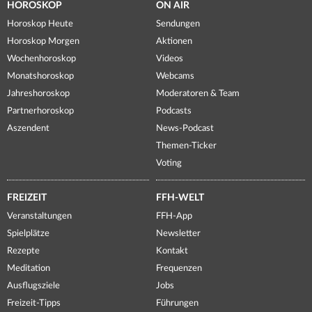
HOROSKOP
ON AIR
Horoskop Heute
Sendungen
Horoskop Morgen
Aktionen
Wochenhoroskop
Videos
Monatshoroskop
Webcams
Jahreshoroskop
Moderatoren & Team
Partnerhoroskop
Podcasts
Aszendent
News-Podcast
Themen-Ticker
Voting
FREIZEIT
FFH-WELT
Veranstaltungen
FFH-App
Spielplätze
Newsletter
Rezepte
Kontakt
Meditation
Frequenzen
Ausflugsziele
Jobs
Freizeit-Tipps
Führungen