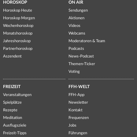
HOROSKOP
ON AIR
Horoskop Heute
Sendungen
Horoskop Morgen
Aktionen
Wochenhoroskop
Videos
Monatshoroskop
Webcams
Jahreshoroskop
Moderatoren & Team
Partnerhoroskop
Podcasts
Aszendent
News-Podcast
Themen-Ticker
Voting
FREIZEIT
FFH-WELT
Veranstaltungen
FFH-App
Spielplätze
Newsletter
Rezepte
Kontakt
Meditation
Frequenzen
Ausflugsziele
Jobs
Freizeit-Tipps
Führungen