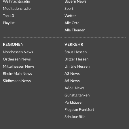
Weihnachtsradio
Bayern News
Meditationsradio
Sport
Top 40
Wetter
Playlist
Alle Orte
Alle Themen
REGIONEN
VERKEHR
Nordhessen News
Staus Hessen
Osthessen News
Blitzer Hessen
Mittelhessen News
Unfälle Hessen
Rhein-Main News
A3 News
Südhessen News
A5 News
A661 News
Günstig tanken
Parkhäuser
Flugplan Frankfurt
Schulausfälle