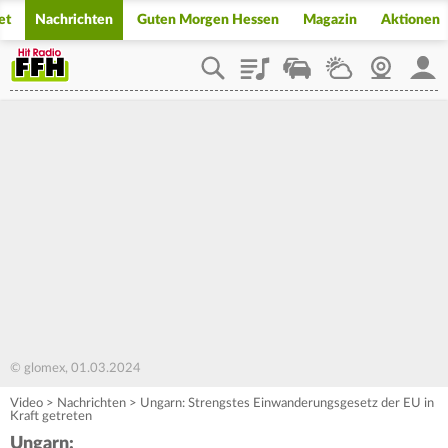
et
Nachrichten
Guten Morgen Hessen
Magazin
Aktionen
Playlist
Staupilot
Wetter
Webcam
Mein
© glomex, 01.03.2024
Video
>
Nachrichten
>
Ungarn: Strengstes Einwanderungsgesetz der EU in
Kraft getreten
Ungarn: