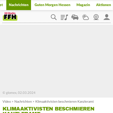
et
Nachrichten
Guten Morgen Hessen
Magazin
Aktionen
Playlist
Staupilot
Wetter
Webcam
Mein
© glomex, 02.03.2024
Video
>
Nachrichten
>
Klimaaktivisten beschmieren Kanzleramt
KLIMAAKTIVISTEN BESCHMIEREN