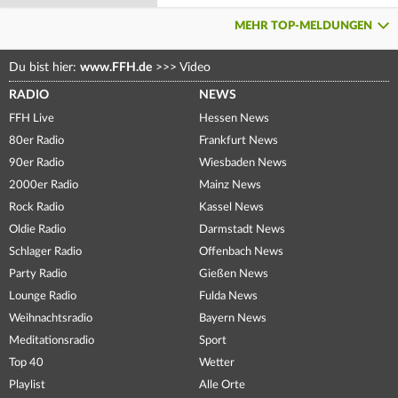
MEHR TOP-MELDUNGEN
Du bist hier:
www.FFH.de
>>>
Video
RADIO
NEWS
FFH Live
Hessen News
80er Radio
Frankfurt News
90er Radio
Wiesbaden News
2000er Radio
Mainz News
Rock Radio
Kassel News
Oldie Radio
Darmstadt News
Schlager Radio
Offenbach News
Party Radio
Gießen News
Lounge Radio
Fulda News
Weihnachtsradio
Bayern News
Meditationsradio
Sport
Top 40
Wetter
Playlist
Alle Orte