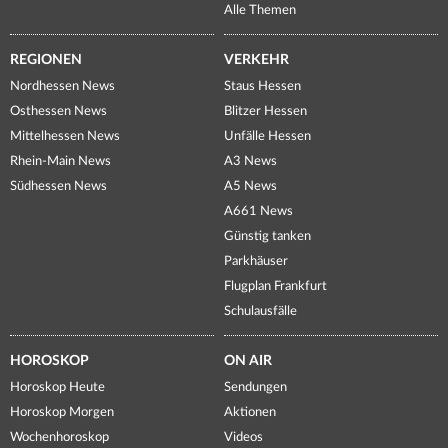
Alle Themen
REGIONEN
VERKEHR
Nordhessen News
Staus Hessen
Osthessen News
Blitzer Hessen
Mittelhessen News
Unfälle Hessen
Rhein-Main News
A3 News
Südhessen News
A5 News
A661 News
Günstig tanken
Parkhäuser
Flugplan Frankfurt
Schulausfälle
HOROSKOP
ON AIR
Horoskop Heute
Sendungen
Horoskop Morgen
Aktionen
Wochenhoroskop
Videos