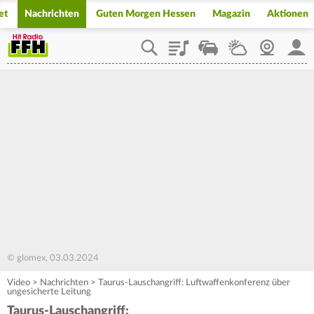
et
Nachrichten
Guten Morgen Hessen
Magazin
Aktionen
Playlist
Staupilot
Wetter
Webcam
Mein
© glomex, 03.03.2024
Video
>
Nachrichten
>
Taurus-Lauschangriff: Luftwaffenkonferenz über
ungesicherte Leitung
Taurus-Lauschangriff: