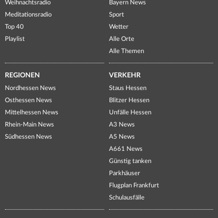
Weihnachtsradio
Bayern News
Meditationsradio
Sport
Top 40
Wetter
Playlist
Alle Orte
Alle Themen
REGIONEN
VERKEHR
Nordhessen News
Staus Hessen
Osthessen News
Blitzer Hessen
Mittelhessen News
Unfälle Hessen
Rhein-Main News
A3 News
Südhessen News
A5 News
A661 News
Günstig tanken
Parkhäuser
Flugplan Frankfurt
Schulausfälle