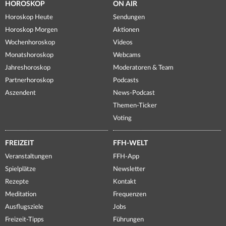
HOROSKOP
ON AIR
Horoskop Heute
Sendungen
Horoskop Morgen
Aktionen
Wochenhoroskop
Videos
Monatshoroskop
Webcams
Jahreshoroskop
Moderatoren & Team
Partnerhoroskop
Podcasts
Aszendent
News-Podcast
Themen-Ticker
Voting
FREIZEIT
FFH-WELT
Veranstaltungen
FFH-App
Spielplätze
Newsletter
Rezepte
Kontakt
Meditation
Frequenzen
Ausflugsziele
Jobs
Freizeit-Tipps
Führungen